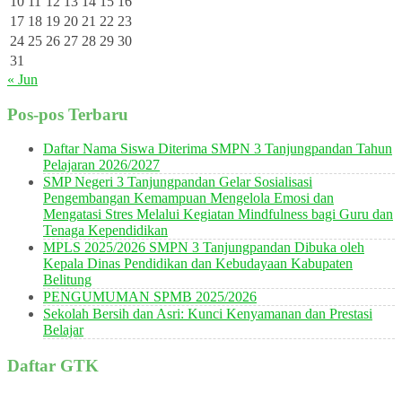
10
11
12
13
14
15
16
17
18
19
20
21
22
23
24
25
26
27
28
29
30
31
« Jun
Pos-pos Terbaru
Daftar Nama Siswa Diterima SMPN 3 Tanjungpandan Tahun
Pelajaran 2026/2027
SMP Negeri 3 Tanjungpandan Gelar Sosialisasi
Pengembangan Kemampuan Mengelola Emosi dan
Mengatasi Stres Melalui Kegiatan Mindfulness bagi Guru dan
Tenaga Kependidikan
MPLS 2025/2026 SMPN 3 Tanjungpandan Dibuka oleh
Kepala Dinas Pendidikan dan Kebudayaan Kabupaten
Belitung
PENGUMUMAN SPMB 2025/2026
Sekolah Bersih dan Asri: Kunci Kenyamanan dan Prestasi
Belajar
Daftar GTK