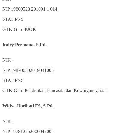
NIP
19800528 201001 1 014
STAT
PNS
GTK
Guru PJOK
Indry Permana, S.Pd.
NIK
-
NIP
198706302019031005
STAT
PNS
GTK
Guru Pendidikan Pancasila dan Kewarganegaraan
Widya Harihati FS, S.Pd.
NIK
-
NIP
197812252006042005