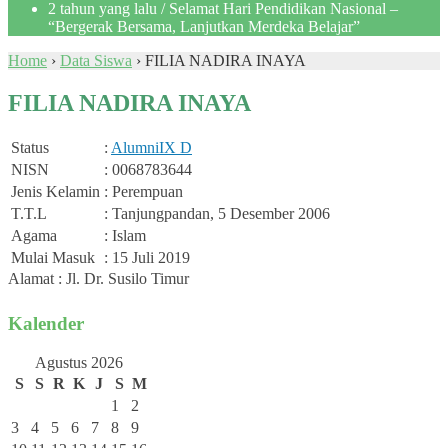
2 tahun yang lalu
/ Selamat Hari Pendidikan Nasional –
“Bergerak Bersama, Lanjutkan Merdeka Belajar”
Home
›
Data Siswa
›
FILIA NADIRA INAYA
FILIA NADIRA INAYA
Status
:
Alumni
IX D
NISN
: 0068783644
Jenis Kelamin
: Perempuan
T.T.L
: Tanjungpandan, 5 Desember 2006
Agama
: Islam
Mulai Masuk
: 15 Juli 2019
Alamat : Jl. Dr. Susilo Timur
Kalender
Agustus 2026
S
S
R
K
J
S
M
1
2
3
4
5
6
7
8
9