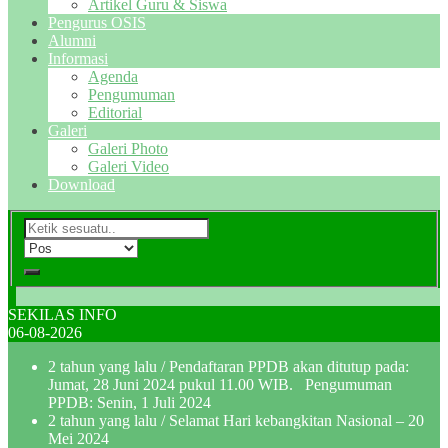
Artikel Guru & Siswa
Pengurus OSIS
Alumni
Informasi
Agenda
Pengumuman
Editorial
Galeri
Galeri Photo
Galeri Video
Download
SEKILAS INFO
06-08-2026
2 tahun yang lalu
/ Pendaftaran PPDB akan ditutup pada:
Jumat, 28 Juni 2024 pukul 11.00 WIB. Pengumuman
PPDB: Senin, 1 Juli 2024
2 tahun yang lalu
/ Selamat Hari kebangkitan Nasional – 20
Mei 2024