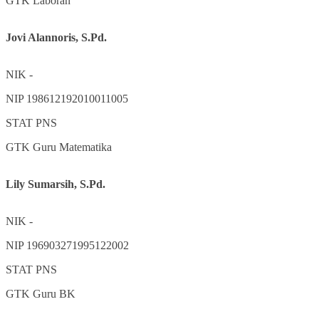
GTK
Laboran
Jovi Alannoris, S.Pd.
NIK
-
NIP
198612192010011005
STAT
PNS
GTK
Guru Matematika
Lily Sumarsih, S.Pd.
NIK
-
NIP
196903271995122002
STAT
PNS
GTK
Guru BK