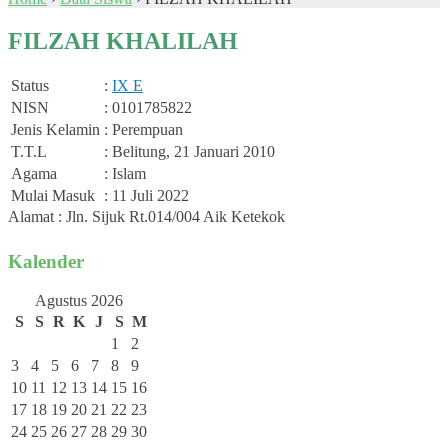
FILZAH KHALILAH
Status
:
IX E
NISN
: 0101785822
Jenis Kelamin
: Perempuan
T.T.L
: Belitung, 21 Januari 2010
Agama
: Islam
Mulai Masuk
: 11 Juli 2022
Alamat : Jln. Sijuk Rt.014/004 Aik Ketekok
Kalender
Agustus 2026
S
S
R
K
J
S
M
1
2
3
4
5
6
7
8
9
10
11
12
13
14
15
16
17
18
19
20
21
22
23
24
25
26
27
28
29
30