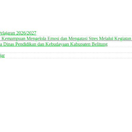
elajaran 2026/2027
n Kemampuan Mengelola Emosi dan Mengatasi Stres Melalui Kegiatan
 Dinas Pendidikan dan Kebudayaan Kabupaten Belitung
jar