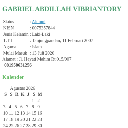
GABRIEL ABDILLAH VIBRIANTORY
Status
:
Alumni
NISN
: 0075357844
Jenis Kelamin
: Laki-Laki
T.T.L
: Tanjungpandan, 11 Februari 2007
Agama
: Islam
Mulai Masuk
: 13 Juli 2020
Alamat : Jl. Hayati Mahim Rt.015/007
081958631256
Kalender
Agustus 2026
S
S
R
K
J
S
M
1
2
3
4
5
6
7
8
9
10
11
12
13
14
15
16
17
18
19
20
21
22
23
24
25
26
27
28
29
30