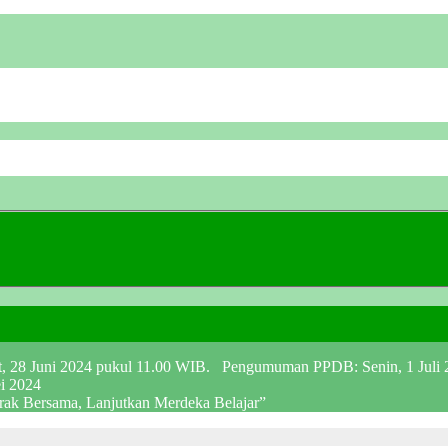
at, 28 Juni 2024 pukul 11.00 WIB. Pengumuman PPDB: Senin, 1 Juli
ei 2024
erak Bersama, Lanjutkan Merdeka Belajar”