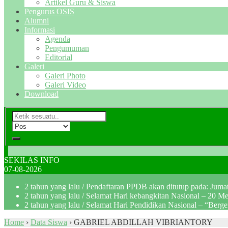
Artikel Guru & Siswa
Pengurus OSIS
Alumni
Informasi
Agenda
Pengumuman
Editorial
Galeri
Galeri Photo
Galeri Video
Download
SEKILAS INFO
07-08-2026
2 tahun yang lalu
/ Pendaftaran PPDB akan ditutup pada: Jum
2 tahun yang lalu
/ Selamat Hari kebangkitan Nasional – 20 M
2 tahun yang lalu
/ Selamat Hari Pendidikan Nasional – “Berg
Home
›
Data Siswa
›
GABRIEL ABDILLAH VIBRIANTORY