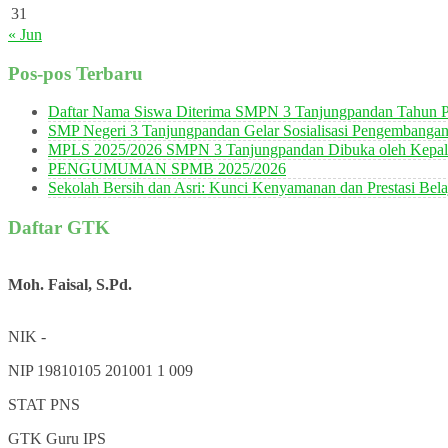
31
« Jun
Pos-pos Terbaru
Daftar Nama Siswa Diterima SMPN 3 Tanjungpandan Tahun P
SMP Negeri 3 Tanjungpandan Gelar Sosialisasi Pengembanga
MPLS 2025/2026 SMPN 3 Tanjungpandan Dibuka oleh Kepala
PENGUMUMAN SPMB 2025/2026
Sekolah Bersih dan Asri: Kunci Kenyamanan dan Prestasi Bela
Daftar GTK
Moh. Faisal, S.Pd.
NIK
-
NIP
19810105 201001 1 009
STAT
PNS
GTK
Guru IPS