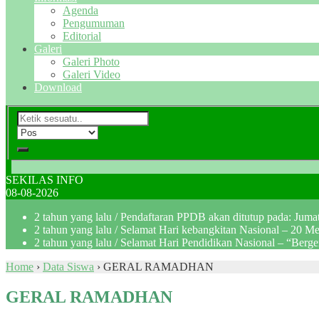
Agenda
Pengumuman
Editorial
Galeri
Galeri Photo
Galeri Video
Download
SEKILAS INFO
08-08-2026
2 tahun yang lalu
/ Pendaftaran PPDB akan ditutup pada: Jum
2 tahun yang lalu
/ Selamat Hari kebangkitan Nasional – 20 M
2 tahun yang lalu
/ Selamat Hari Pendidikan Nasional – “Berg
Home
›
Data Siswa
›
GERAL RAMADHAN
GERAL RAMADHAN