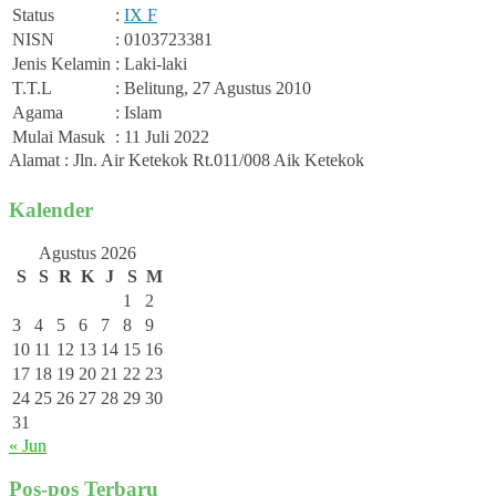
Status
:
IX F
NISN
: 0103723381
Jenis Kelamin
: Laki-laki
T.T.L
: Belitung, 27 Agustus 2010
Agama
: Islam
Mulai Masuk
: 11 Juli 2022
Alamat : Jln. Air Ketekok Rt.011/008 Aik Ketekok
Kalender
Agustus 2026
S
S
R
K
J
S
M
1
2
3
4
5
6
7
8
9
10
11
12
13
14
15
16
17
18
19
20
21
22
23
24
25
26
27
28
29
30
31
« Jun
Pos-pos Terbaru