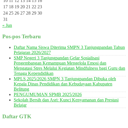
10
11
12
13
14
15
16
17
18
19
20
21
22
23
24
25
26
27
28
29
30
31
« Jun
Pos-pos Terbaru
Daftar Nama Siswa Diterima SMPN 3 Tanjungpandan Tahun
Pelajaran 2026/2027
SMP Negeri 3 Tanjungpandan Gelar Sosialisasi
Pengembangan Kemampuan Mengelola Emosi dan
Mengatasi Stres Melalui Kegiatan Mindfulness bagi Guru dan
Tenaga Kependidikan
MPLS 2025/2026 SMPN 3 Tanjungpandan Dibuka oleh
Kepala Dinas Pendidikan dan Kebudayaan Kabupaten
Belitung
PENGUMUMAN SPMB 2025/2026
Sekolah Bersih dan Asri: Kunci Kenyamanan dan Prestasi
Belajar
Daftar GTK