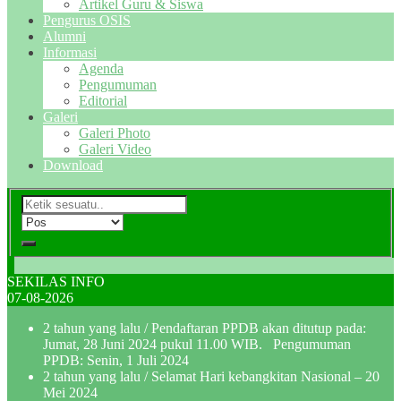
Artikel Guru & Siswa
Pengurus OSIS
Alumni
Informasi
Agenda
Pengumuman
Editorial
Galeri
Galeri Photo
Galeri Video
Download
SEKILAS INFO
07-08-2026
2 tahun yang lalu
/ Pendaftaran PPDB akan ditutup pada:
Jumat, 28 Juni 2024 pukul 11.00 WIB. Pengumuman
PPDB: Senin, 1 Juli 2024
2 tahun yang lalu
/ Selamat Hari kebangkitan Nasional – 20
Mei 2024