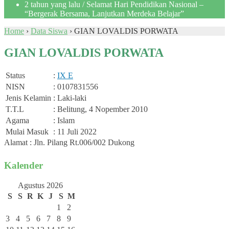
2 tahun yang lalu
/ Selamat Hari Pendidikan Nasional –
“Bergerak Bersama, Lanjutkan Merdeka Belajar”
Home
›
Data Siswa
›
GIAN LOVALDIS PORWATA
GIAN LOVALDIS PORWATA
Status
:
IX E
NISN
: 0107831556
Jenis Kelamin
: Laki-laki
T.T.L
: Belitung, 4 Nopember 2010
Agama
: Islam
Mulai Masuk
: 11 Juli 2022
Alamat : Jln. Pilang Rt.006/002 Dukong
Kalender
Agustus 2026
S
S
R
K
J
S
M
1
2
3
4
5
6
7
8
9