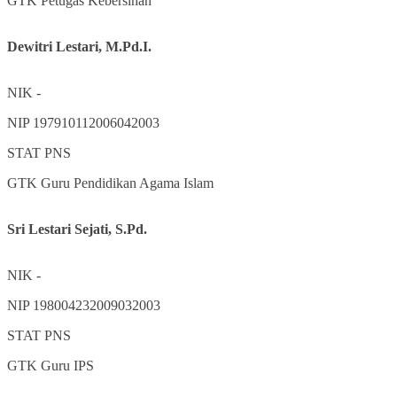
GTK
Petugas Kebersihan
Dewitri Lestari, M.Pd.I.
NIK
-
NIP
197910112006042003
STAT
PNS
GTK
Guru Pendidikan Agama Islam
Sri Lestari Sejati, S.Pd.
NIK
-
NIP
198004232009032003
STAT
PNS
GTK
Guru IPS