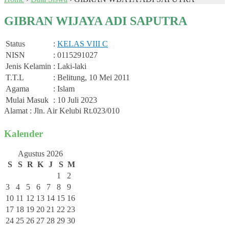
GIBRAN WIJAYA ADI SAPUTRA
Status
:
KELAS VIII C
NISN
: 0115291027
Jenis Kelamin
: Laki-laki
T.T.L
: Belitung, 10 Mei 2011
Agama
: Islam
Mulai Masuk
: 10 Juli 2023
Alamat : Jln. Air Kelubi Rt.023/010
Kalender
Agustus 2026
S
S
R
K
J
S
M
1
2
3
4
5
6
7
8
9
10
11
12
13
14
15
16
17
18
19
20
21
22
23
24
25
26
27
28
29
30