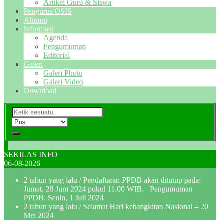
Artikel Guru & Siswa
Pengurus OSIS
Alumni
Informasi
Agenda
Pengumuman
Editorial
Galeri
Galeri Photo
Galeri Video
Download
SEKILAS INFO
06-08-2026
2 tahun yang lalu
/ Pendaftaran PPDB akan ditutup pada:
Jumat, 28 Juni 2024 pukul 11.00 WIB. Pengumuman
PPDB: Senin, 1 Juli 2024
2 tahun yang lalu
/ Selamat Hari kebangkitan Nasional – 20
Mei 2024