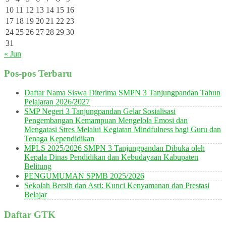
10
11
12
13
14
15
16
17
18
19
20
21
22
23
24
25
26
27
28
29
30
31
« Jun
Pos-pos Terbaru
Daftar Nama Siswa Diterima SMPN 3 Tanjungpandan Tahun
Pelajaran 2026/2027
SMP Negeri 3 Tanjungpandan Gelar Sosialisasi
Pengembangan Kemampuan Mengelola Emosi dan
Mengatasi Stres Melalui Kegiatan Mindfulness bagi Guru dan
Tenaga Kependidikan
MPLS 2025/2026 SMPN 3 Tanjungpandan Dibuka oleh
Kepala Dinas Pendidikan dan Kebudayaan Kabupaten
Belitung
PENGUMUMAN SPMB 2025/2026
Sekolah Bersih dan Asri: Kunci Kenyamanan dan Prestasi
Belajar
Daftar GTK