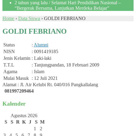
2 tahun yang lalu
/ Selamat Hari Pendidikan Nasional –
“Bergerak Bersama, Lanjutkan Merdeka Belajar”
Home
›
Data Siswa
›
GOLDI FEBRIANO
GOLDI FEBRIANO
Status
:
Alumni
NISN
: 0091419185
Jenis Kelamin
: Laki-laki
T.T.L
: Tanjungpandan, 18 Februari 2009
Agama
: Islam
Mulai Masuk
: 12 Juli 2021
Alamat : Jl. Air Kelubi Rt. 040/016 Pangkallalang
081997209464
Kalender
Agustus 2026
S
S
R
K
J
S
M
1
2
3
4
5
6
7
8
9