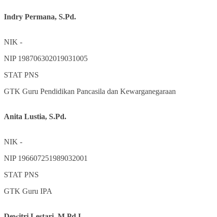
Indry Permana, S.Pd.
NIK
-
NIP
198706302019031005
STAT
PNS
GTK
Guru Pendidikan Pancasila dan Kewarganegaraan
Anita Lustia, S.Pd.
NIK
-
NIP
196607251989032001
STAT
PNS
GTK
Guru IPA
Dewitri Lestari, M.Pd.I.