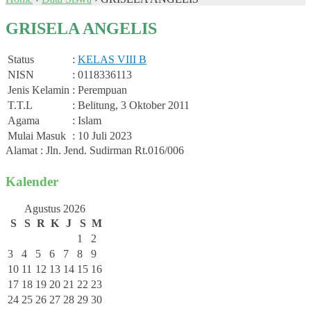
GRISELA ANGELIS
Status
:
KELAS VIII B
NISN
: 0118336113
Jenis Kelamin
: Perempuan
T.T.L
: Belitung, 3 Oktober 2011
Agama
: Islam
Mulai Masuk
: 10 Juli 2023
Alamat : Jln. Jend. Sudirman Rt.016/006
Kalender
Agustus 2026
S
S
R
K
J
S
M
1
2
3
4
5
6
7
8
9
10
11
12
13
14
15
16
17
18
19
20
21
22
23
24
25
26
27
28
29
30