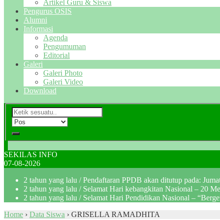
Artikel Guru & Siswa
Pengurus OSIS
Alumni
Informasi
Agenda
Pengumuman
Editorial
Galeri
Galeri Photo
Galeri Video
Download
SEKILAS INFO
07-08-2026
2 tahun yang lalu
/ Pendaftaran PPDB akan ditutup pada: Jum
2 tahun yang lalu
/ Selamat Hari kebangkitan Nasional – 20 M
2 tahun yang lalu
/ Selamat Hari Pendidikan Nasional – “Berg
Home
›
Data Siswa
›
GRISELLA RAMADHITA