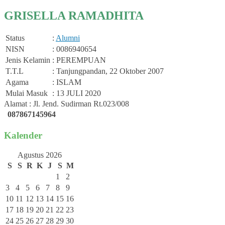
GRISELLA RAMADHITA
Status
:
Alumni
NISN
: 0086940654
Jenis Kelamin
: PEREMPUAN
T.T.L
: Tanjungpandan, 22 Oktober 2007
Agama
: ISLAM
Mulai Masuk
: 13 JULI 2020
Alamat : Jl. Jend. Sudirman Rt.023/008
087867145964
Kalender
Agustus 2026
S
S
R
K
J
S
M
1
2
3
4
5
6
7
8
9
10
11
12
13
14
15
16
17
18
19
20
21
22
23
24
25
26
27
28
29
30