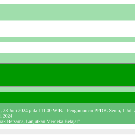
at, 28 Juni 2024 pukul 11.00 WIB. Pengumuman PPDB: Senin, 1 Juli
ei 2024
erak Bersama, Lanjutkan Merdeka Belajar”