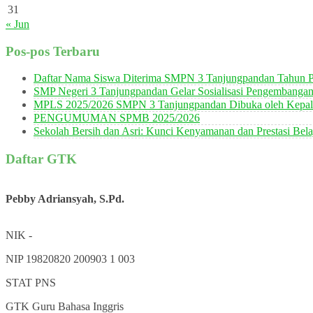
31
« Jun
Pos-pos Terbaru
Daftar Nama Siswa Diterima SMPN 3 Tanjungpandan Tahun P
SMP Negeri 3 Tanjungpandan Gelar Sosialisasi Pengembanga
MPLS 2025/2026 SMPN 3 Tanjungpandan Dibuka oleh Kepala
PENGUMUMAN SPMB 2025/2026
Sekolah Bersih dan Asri: Kunci Kenyamanan dan Prestasi Bela
Daftar GTK
Pebby Adriansyah, S.Pd.
NIK
-
NIP
19820820 200903 1 003
STAT
PNS
GTK
Guru Bahasa Inggris