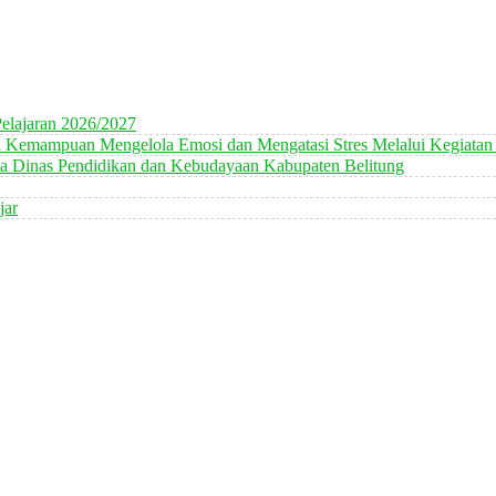
elajaran 2026/2027
n Kemampuan Mengelola Emosi dan Mengatasi Stres Melalui Kegiatan
 Dinas Pendidikan dan Kebudayaan Kabupaten Belitung
jar