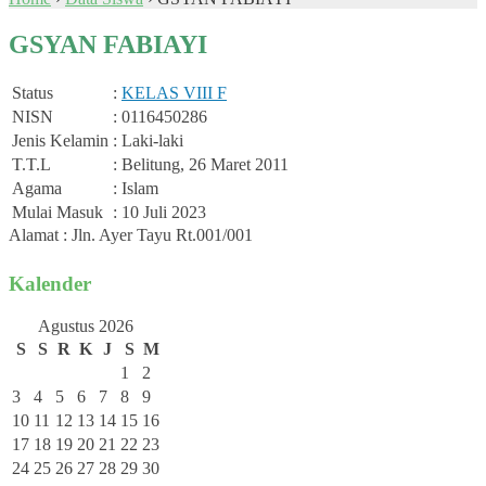
GSYAN FABIAYI
Status
:
KELAS VIII F
NISN
: 0116450286
Jenis Kelamin
: Laki-laki
T.T.L
: Belitung, 26 Maret 2011
Agama
: Islam
Mulai Masuk
: 10 Juli 2023
Alamat : Jln. Ayer Tayu Rt.001/001
Kalender
Agustus 2026
S
S
R
K
J
S
M
1
2
3
4
5
6
7
8
9
10
11
12
13
14
15
16
17
18
19
20
21
22
23
24
25
26
27
28
29
30