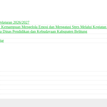
elajaran 2026/2027
n Kemampuan Mengelola Emosi dan Mengatasi Stres Melalui Kegiatan
 Dinas Pendidikan dan Kebudayaan Kabupaten Belitung
jar