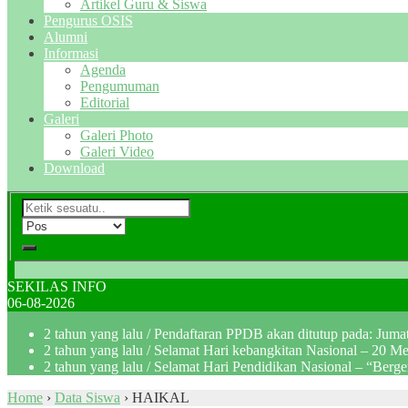
Artikel Guru & Siswa
Pengurus OSIS
Alumni
Informasi
Agenda
Pengumuman
Editorial
Galeri
Galeri Photo
Galeri Video
Download
SEKILAS INFO
06-08-2026
2 tahun yang lalu
/ Pendaftaran PPDB akan ditutup pada: Jum
2 tahun yang lalu
/ Selamat Hari kebangkitan Nasional – 20 M
2 tahun yang lalu
/ Selamat Hari Pendidikan Nasional – “Berg
Home
›
Data Siswa
›
HAIKAL