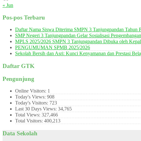
« Jun
Pos-pos Terbaru
Daftar Nama Siswa Diterima SMPN 3 Tanjungpandan Tahun P
SMP Negeri 3 Tanjungpandan Gelar Sosialisasi Pengembanga
MPLS 2025/2026 SMPN 3 Tanjungpandan Dibuka oleh Kepala
PENGUMUMAN SPMB 2025/2026
Sekolah Bersih dan Asri: Kunci Kenyamanan dan Prestasi Bela
Daftar GTK
Pengunjung
Online Visitors:
1
Today's Views:
908
Today's Visitors:
723
Last 30 Days Views:
34,765
Total Views:
327,466
Total Visitors:
400,213
Data Sekolah