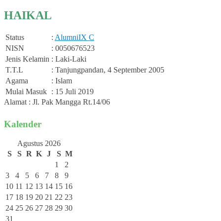
HAIKAL
Status
:
Alumni
IX C
NISN
: 0050676523
Jenis Kelamin
: Laki-Laki
T.T.L
: Tanjungpandan, 4 September 2005
Agama
: Islam
Mulai Masuk
: 15 Juli 2019
Alamat : Jl. Pak Mangga Rt.14/06
Kalender
Agustus 2026
S
S
R
K
J
S
M
1
2
3
4
5
6
7
8
9
10
11
12
13
14
15
16
17
18
19
20
21
22
23
24
25
26
27
28
29
30
31