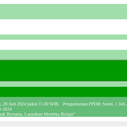
at, 28 Juni 2024 pukul 11.00 WIB. Pengumuman PPDB: Senin, 1 Juli
ei 2024
erak Bersama, Lanjutkan Merdeka Belajar”