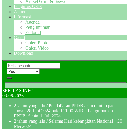
Artikel Guru & Siswa
Pengurus OSIS
Alumni
Informasi
Agenda
Pengumuman
Editorial
Galeri
Galeri Photo
Galeri Video
Download
SEKILAS INFO
08-08-2026
2 tahun yang lalu
/ Pendaftaran PPDB akan ditutup pada:
Jumat, 28 Juni 2024 pukul 11.00 WIB. Pengumuman
PPDB: Senin, 1 Juli 2024
2 tahun yang lalu
/ Selamat Hari kebangkitan Nasional – 20
Mei 2024