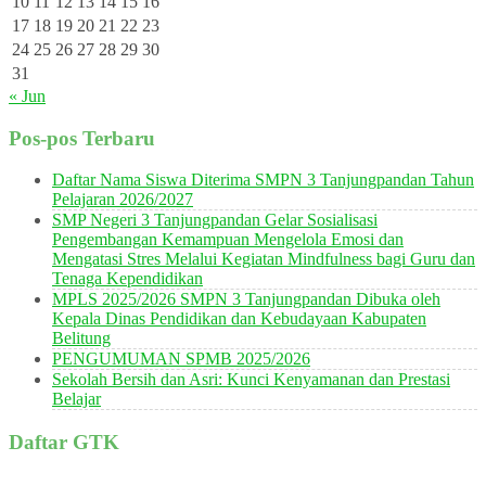
10
11
12
13
14
15
16
17
18
19
20
21
22
23
24
25
26
27
28
29
30
31
« Jun
Pos-pos Terbaru
Daftar Nama Siswa Diterima SMPN 3 Tanjungpandan Tahun
Pelajaran 2026/2027
SMP Negeri 3 Tanjungpandan Gelar Sosialisasi
Pengembangan Kemampuan Mengelola Emosi dan
Mengatasi Stres Melalui Kegiatan Mindfulness bagi Guru dan
Tenaga Kependidikan
MPLS 2025/2026 SMPN 3 Tanjungpandan Dibuka oleh
Kepala Dinas Pendidikan dan Kebudayaan Kabupaten
Belitung
PENGUMUMAN SPMB 2025/2026
Sekolah Bersih dan Asri: Kunci Kenyamanan dan Prestasi
Belajar
Daftar GTK