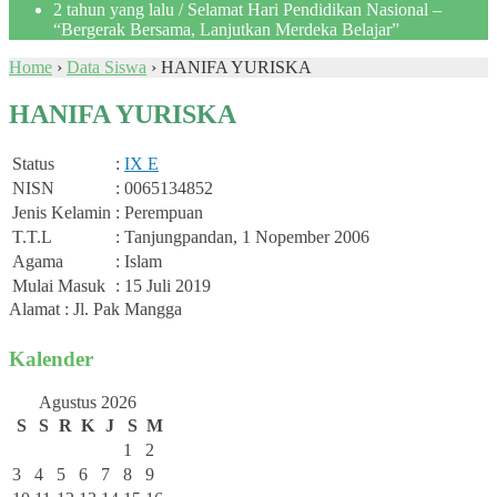
2 tahun yang lalu
/ Selamat Hari Pendidikan Nasional –
“Bergerak Bersama, Lanjutkan Merdeka Belajar”
Home
›
Data Siswa
›
HANIFA YURISKA
HANIFA YURISKA
Status
:
IX E
NISN
: 0065134852
Jenis Kelamin
: Perempuan
T.T.L
: Tanjungpandan, 1 Nopember 2006
Agama
: Islam
Mulai Masuk
: 15 Juli 2019
Alamat : Jl. Pak Mangga
Kalender
Agustus 2026
S
S
R
K
J
S
M
1
2
3
4
5
6
7
8
9