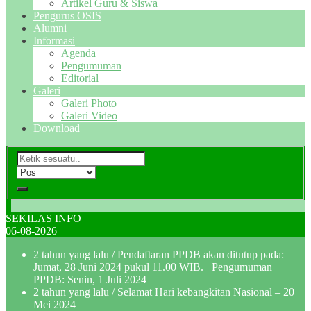
Artikel Guru & Siswa
Pengurus OSIS
Alumni
Informasi
Agenda
Pengumuman
Editorial
Galeri
Galeri Photo
Galeri Video
Download
SEKILAS INFO
06-08-2026
2 tahun yang lalu
/ Pendaftaran PPDB akan ditutup pada:
Jumat, 28 Juni 2024 pukul 11.00 WIB. Pengumuman
PPDB: Senin, 1 Juli 2024
2 tahun yang lalu
/ Selamat Hari kebangkitan Nasional – 20
Mei 2024