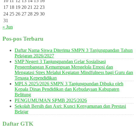
10
11
12
13
14
15
16
17
18
19
20
21
22
23
24
25
26
27
28
29
30
31
« Jun
Pos-pos Terbaru
Daftar Nama Siswa Diterima SMPN 3 Tanjungpandan Tahun
Pelajaran 2026/2027
SMP Negeri 3 Tanjungpandan Gelar Sosialisasi
Pengembangan Kemampuan Mengelola Emosi dan
Mengatasi Stres Melalui Kegiatan Mindfulness bagi Guru dan
Tenaga Kependidikan
MPLS 2025/2026 SMPN 3 Tanjungpandan Dibuka oleh
Kepala Dinas Pendidikan dan Kebudayaan Kabupaten
Belitung
PENGUMUMAN SPMB 2025/2026
Sekolah Bersih dan Asri: Kunci Kenyamanan dan Prestasi
Belajar
Daftar GTK