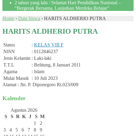
2 tahun yang lalu
/ Selamat Hari Pendidikan Nasional –
“Bergerak Bersama, Lanjutkan Merdeka Belajar”
Home
›
Data Siswa
›
HARITS ALDHERIO PUTRA
HARITS ALDHERIO PUTRA
Status
:
KELAS VIII F
NISN
: 0112846237
Jenis Kelamin
: Laki-laki
T.T.L
: Belitung, 8 Januari 2011
Agama
: Islam
Mulai Masuk
: 10 Juli 2023
Alamat : Jln. P. Diponegoro Rt.023/009
Kalender
Agustus 2026
S
S
R
K
J
S
M
1
2
3
4
5
6
7
8
9