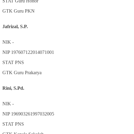
STAT
Guru Honor
GTK
Guru PKN
Jafrizal, S.P.
NIK
-
NIP
197607122014071001
STAT
PNS
GTK
Guru Prakarya
Rini, S.Pd.
NIK
-
NIP
196903261997032005
STAT
PNS