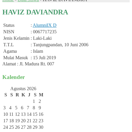
HAVIZ DAVIANDRA
Status
:
Alumni
IX D
NISN
: 0067717235
Jenis Kelamin
: Laki-Laki
T.T.L
: Tanjungpandan, 10 Juni 2006
Agama
: Islam
Mulai Masuk
: 15 Juli 2019
Alamat : Jl. Madura Rt. 007
Kalender
Agustus 2026
S
S
R
K
J
S
M
1
2
3
4
5
6
7
8
9
10
11
12
13
14
15
16
17
18
19
20
21
22
23
24
25
26
27
28
29
30