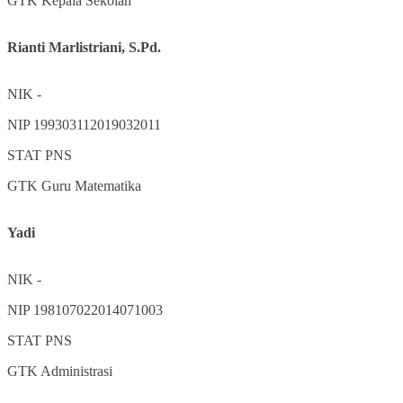
GTK
Kepala Sekolah
Rianti Marlistriani, S.Pd.
NIK
-
NIP
199303112019032011
STAT
PNS
GTK
Guru Matematika
Yadi
NIK
-
NIP
198107022014071003
STAT
PNS
GTK
Administrasi