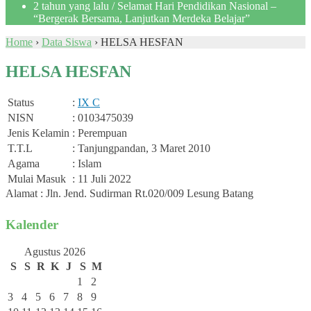
2 tahun yang lalu
/ Selamat Hari Pendidikan Nasional –
“Bergerak Bersama, Lanjutkan Merdeka Belajar”
Home
›
Data Siswa
›
HELSA HESFAN
HELSA HESFAN
Status
:
IX C
NISN
: 0103475039
Jenis Kelamin
: Perempuan
T.T.L
: Tanjungpandan, 3 Maret 2010
Agama
: Islam
Mulai Masuk
: 11 Juli 2022
Alamat : Jln. Jend. Sudirman Rt.020/009 Lesung Batang
Kalender
Agustus 2026
S
S
R
K
J
S
M
1
2
3
4
5
6
7
8
9