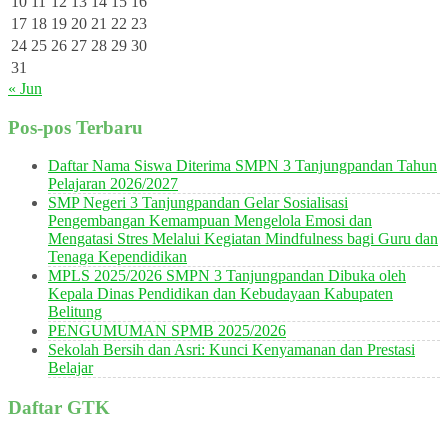
10
11
12
13
14
15
16
17
18
19
20
21
22
23
24
25
26
27
28
29
30
31
« Jun
Pos-pos Terbaru
Daftar Nama Siswa Diterima SMPN 3 Tanjungpandan Tahun
Pelajaran 2026/2027
SMP Negeri 3 Tanjungpandan Gelar Sosialisasi
Pengembangan Kemampuan Mengelola Emosi dan
Mengatasi Stres Melalui Kegiatan Mindfulness bagi Guru dan
Tenaga Kependidikan
MPLS 2025/2026 SMPN 3 Tanjungpandan Dibuka oleh
Kepala Dinas Pendidikan dan Kebudayaan Kabupaten
Belitung
PENGUMUMAN SPMB 2025/2026
Sekolah Bersih dan Asri: Kunci Kenyamanan dan Prestasi
Belajar
Daftar GTK