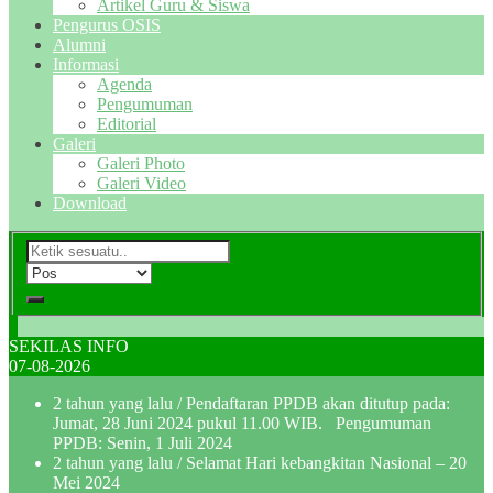
Artikel Guru & Siswa
Pengurus OSIS
Alumni
Informasi
Agenda
Pengumuman
Editorial
Galeri
Galeri Photo
Galeri Video
Download
SEKILAS INFO
07-08-2026
2 tahun yang lalu
/ Pendaftaran PPDB akan ditutup pada:
Jumat, 28 Juni 2024 pukul 11.00 WIB. Pengumuman
PPDB: Senin, 1 Juli 2024
2 tahun yang lalu
/ Selamat Hari kebangkitan Nasional – 20
Mei 2024