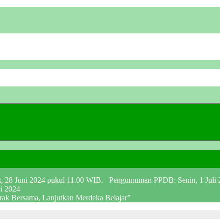
at, 28 Juni 2024 pukul 11.00 WIB. Pengumuman PPDB: Senin, 1 Juli
ei 2024
erak Bersama, Lanjutkan Merdeka Belajar”