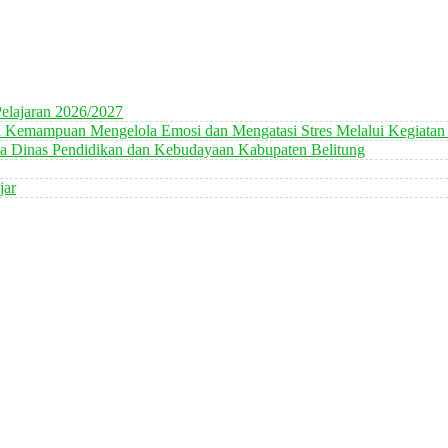
elajaran 2026/2027
n Kemampuan Mengelola Emosi dan Mengatasi Stres Melalui Kegiatan
 Dinas Pendidikan dan Kebudayaan Kabupaten Belitung
jar