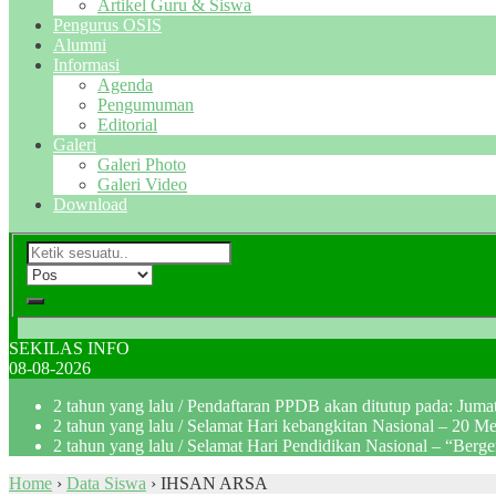
Artikel Guru & Siswa
Pengurus OSIS
Alumni
Informasi
Agenda
Pengumuman
Editorial
Galeri
Galeri Photo
Galeri Video
Download
SEKILAS INFO
08-08-2026
2 tahun yang lalu
/ Pendaftaran PPDB akan ditutup pada: Jum
2 tahun yang lalu
/ Selamat Hari kebangkitan Nasional – 20 M
2 tahun yang lalu
/ Selamat Hari Pendidikan Nasional – “Berg
Home
›
Data Siswa
›
IHSAN ARSA