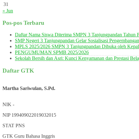
31
« Jun
Pos-pos Terbaru
Daftar Nama Siswa Diterima SMPN 3 Tanjungpandan Tahun P
SMP Negeri 3 Tanjungpandan Gelar Sosialisasi Pengembanga
MPLS 2025/2026 SMPN 3 Tanjungpandan Dibuka oleh Kepala
PENGUMUMAN SPMB 2025/2026
Sekolah Bersih dan Asri: Kunci Kenyamanan dan Prestasi Bela
Daftar GTK
Martha Sariwulan, S.Pd.
NIK
-
NIP
199409022019032015
STAT
PNS
GTK
Guru Bahasa Inggris