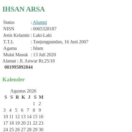
IHSAN ARSA
Status
:
Alumni
NISN
: 0065328187
Jenis Kelamin
: Laki-Laki
T.T.L
: Tanjungpandan, 16 Juni 2007
Agama
: Islam
Mulai Masuk
: 13 Juli 2020
Alamat : Jl. Anwar Rt.25/10
081995892844
Kalender
Agustus 2026
S
S
R
K
J
S
M
1
2
3
4
5
6
7
8
9
10
11
12
13
14
15
16
17
18
19
20
21
22
23
24
25
26
27
28
29
30