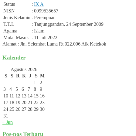
Status
:
IX A
NISN
: 0099535657
Jenis Kelamin
: Perempuan
T.T.L
: Tanjungpandan, 24 September 2009
Agama
: Islam
Mulai Masuk
: 11 Juli 2022
Alamat : Jln. Selembat Lama Rt.022.006 Aik Ketekok
Kalender
Agustus 2026
S
S
R
K
J
S
M
1
2
3
4
5
6
7
8
9
10
11
12
13
14
15
16
17
18
19
20
21
22
23
24
25
26
27
28
29
30
31
« Jun
Pos-pos Terbaru