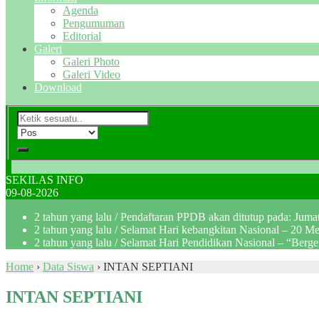
Agenda
Pengumuman
Editorial
Galeri
Galeri Photo
Galeri Video
Download
SEKILAS INFO
09-08-2026
2 tahun yang lalu
/ Pendaftaran PPDB akan ditutup pada: Jum
2 tahun yang lalu
/ Selamat Hari kebangkitan Nasional – 20 M
2 tahun yang lalu
/ Selamat Hari Pendidikan Nasional – “Berg
Home
›
Data Siswa
›
INTAN SEPTIANI
INTAN SEPTIANI