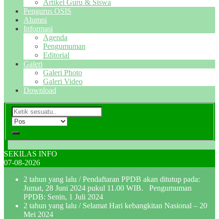
Artikel Guru & Siswa
Pengurus OSIS
Alumni
Informasi
Agenda
Pengumuman
Editorial
Galeri
Galeri Photo
Galeri Video
Download
SEKILAS INFO
07-08-2026
2 tahun yang lalu
/ Pendaftaran PPDB akan ditutup pada:
Jumat, 28 Juni 2024 pukul 11.00 WIB. Pengumuman
PPDB: Senin, 1 Juli 2024
2 tahun yang lalu
/ Selamat Hari kebangkitan Nasional – 20
Mei 2024