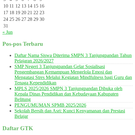
10
11
12
13
14
15
16
17
18
19
20
21
22
23
24
25
26
27
28
29
30
31
« Jun
Pos-pos Terbaru
Daftar Nama Siswa Diterima SMPN 3 Tanjungpandan Tahun
Pelajaran 2026/2027
SMP Negeri 3 Tanjungpandan Gelar Sosialisasi
Pengembangan Kemampuan Mengelola Emosi dan
Mengatasi Stres Melalui Kegiatan Mindfulness bagi Guru dan
Tenaga Kependidikan
MPLS 2025/2026 SMPN 3 Tanjungpandan Dibuka oleh
Kepala Dinas Pendidikan dan Kebudayaan Kabupaten
Belitung
PENGUMUMAN SPMB 2025/2026
Sekolah Bersih dan Asri: Kunci Kenyamanan dan Prestasi
Belajar
Daftar GTK