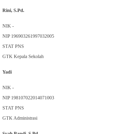
Rini, S.Pd.
NIK
-
NIP
196903261997032005
STAT
PNS
GTK
Kepala Sekolah
Yadi
NIK
-
NIP
198107022014071003
STAT
PNS
GTK
Administrasi
Syah Bandi, S.Pd.