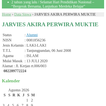
2 tahun yang lalu
/ Selamat Hari Pendidikan Nasional –
“Bergerak Bersama, Lanjutkan Merdeka Belajar”
Home
›
Data Siswa
›
JARVIES AKIRA PERWIRA MUKTIE
JARVIES AKIRA PERWIRA MUKTIE
Status
:
Alumni
NISN
: 0081856236
Jenis Kelamin
: LAKI-LAKI
T.T.L
: Tanjungpandan, 06 Juni 2008
Agama
: ISLAM
Mulai Masuk
: 13 JULI 2020
Alamat : Jl. Kerjan rt.006/003
082289772224
Kalender
Agustus 2026
S
S
R
K
J
S
M
1
2
3
4
5
6
7
8
9