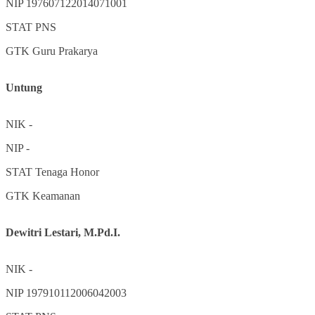
NIP
197607122014071001
STAT
PNS
GTK
Guru Prakarya
Untung
NIK
-
NIP
-
STAT
Tenaga Honor
GTK
Keamanan
Dewitri Lestari, M.Pd.I.
NIK
-
NIP
197910112006042003