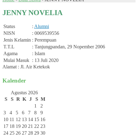
JENNY NOVELIA
Status
:
Alumni
NISN
: 0069539556
Jenis Kelamin
: Perempuan
T.T.L
: Tanjungpandan, 29 Nopember 2006
Agama
: Islam
Mulai Masuk
: 13 Juli 2020
Alamat : Jl. Air Ketekok
Kalender
Agustus 2026
S
S
R
K
J
S
M
1
2
3
4
5
6
7
8
9
10
11
12
13
14
15
16
17
18
19
20
21
22
23
24
25
26
27
28
29
30