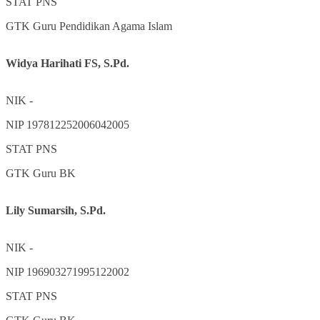
STAT
PNS
GTK
Guru Pendidikan Agama Islam
Widya Harihati FS, S.Pd.
NIK
-
NIP
197812252006042005
STAT
PNS
GTK
Guru BK
Lily Sumarsih, S.Pd.
NIK
-
NIP
196903271995122002
STAT
PNS