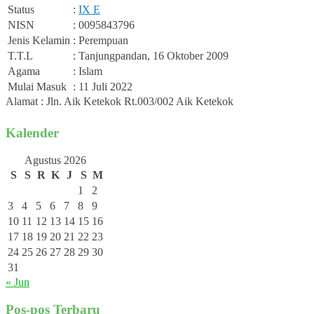
Status
:
IX E
NISN
: 0095843796
Jenis Kelamin
: Perempuan
T.T.L
: Tanjungpandan, 16 Oktober 2009
Agama
: Islam
Mulai Masuk
: 11 Juli 2022
Alamat : Jln. Aik Ketekok Rt.003/002 Aik Ketekok
Kalender
Agustus 2026
S
S
R
K
J
S
M
1
2
3
4
5
6
7
8
9
10
11
12
13
14
15
16
17
18
19
20
21
22
23
24
25
26
27
28
29
30
31
« Jun
Pos-pos Terbaru