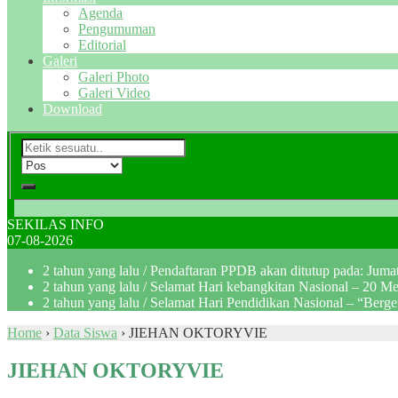
Agenda
Pengumuman
Editorial
Galeri
Galeri Photo
Galeri Video
Download
SEKILAS INFO
07-08-2026
2 tahun yang lalu
/ Pendaftaran PPDB akan ditutup pada: Jum
2 tahun yang lalu
/ Selamat Hari kebangkitan Nasional – 20 M
2 tahun yang lalu
/ Selamat Hari Pendidikan Nasional – “Berg
Home
›
Data Siswa
›
JIEHAN OKTORYVIE
JIEHAN OKTORYVIE