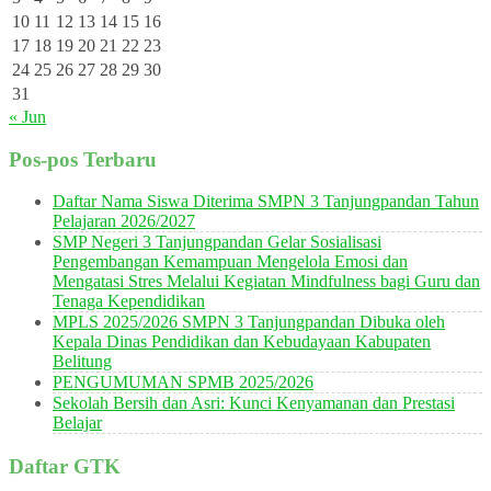
10
11
12
13
14
15
16
17
18
19
20
21
22
23
24
25
26
27
28
29
30
31
« Jun
Pos-pos Terbaru
Daftar Nama Siswa Diterima SMPN 3 Tanjungpandan Tahun
Pelajaran 2026/2027
SMP Negeri 3 Tanjungpandan Gelar Sosialisasi
Pengembangan Kemampuan Mengelola Emosi dan
Mengatasi Stres Melalui Kegiatan Mindfulness bagi Guru dan
Tenaga Kependidikan
MPLS 2025/2026 SMPN 3 Tanjungpandan Dibuka oleh
Kepala Dinas Pendidikan dan Kebudayaan Kabupaten
Belitung
PENGUMUMAN SPMB 2025/2026
Sekolah Bersih dan Asri: Kunci Kenyamanan dan Prestasi
Belajar
Daftar GTK