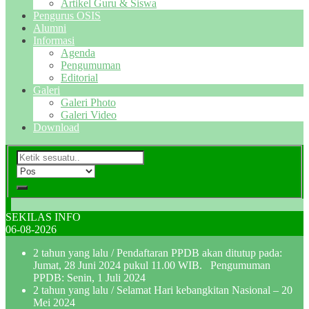
Artikel Guru & Siswa
Pengurus OSIS
Alumni
Informasi
Agenda
Pengumuman
Editorial
Galeri
Galeri Photo
Galeri Video
Download
SEKILAS INFO
06-08-2026
2 tahun yang lalu
/ Pendaftaran PPDB akan ditutup pada:
Jumat, 28 Juni 2024 pukul 11.00 WIB. Pengumuman
PPDB: Senin, 1 Juli 2024
2 tahun yang lalu
/ Selamat Hari kebangkitan Nasional – 20
Mei 2024