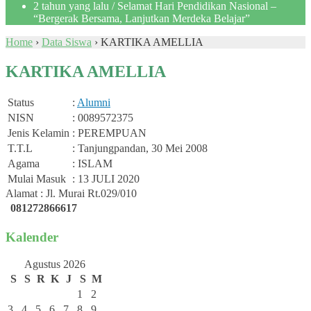
2 tahun yang lalu
/ Selamat Hari Pendidikan Nasional –
“Bergerak Bersama, Lanjutkan Merdeka Belajar”
Home
›
Data Siswa
›
KARTIKA AMELLIA
KARTIKA AMELLIA
Status
:
Alumni
NISN
: 0089572375
Jenis Kelamin
: PEREMPUAN
T.T.L
: Tanjungpandan, 30 Mei 2008
Agama
: ISLAM
Mulai Masuk
: 13 JULI 2020
Alamat : Jl. Murai Rt.029/010
081272866617
Kalender
Agustus 2026
S
S
R
K
J
S
M
1
2
3
4
5
6
7
8
9