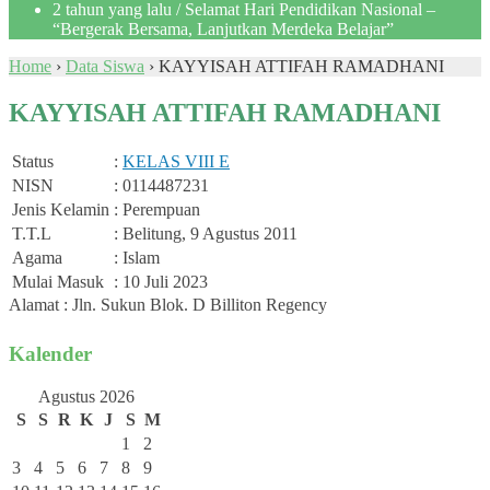
2 tahun yang lalu
/ Selamat Hari Pendidikan Nasional –
“Bergerak Bersama, Lanjutkan Merdeka Belajar”
Home
›
Data Siswa
›
KAYYISAH ATTIFAH RAMADHANI
KAYYISAH ATTIFAH RAMADHANI
Status
:
KELAS VIII E
NISN
: 0114487231
Jenis Kelamin
: Perempuan
T.T.L
: Belitung, 9 Agustus 2011
Agama
: Islam
Mulai Masuk
: 10 Juli 2023
Alamat : Jln. Sukun Blok. D Billiton Regency
Kalender
Agustus 2026
S
S
R
K
J
S
M
1
2
3
4
5
6
7
8
9