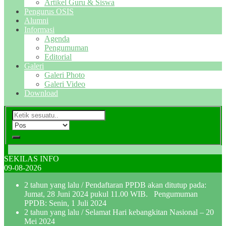
Artikel Guru & Siswa
Pengurus OSIS
Alumni
Informasi
Agenda
Pengumuman
Editorial
Galeri
Galeri Photo
Galeri Video
Download
SEKILAS INFO
09-08-2026
2 tahun yang lalu
/ Pendaftaran PPDB akan ditutup pada:
Jumat, 28 Juni 2024 pukul 11.00 WIB. Pengumuman
PPDB: Senin, 1 Juli 2024
2 tahun yang lalu
/ Selamat Hari kebangkitan Nasional – 20
Mei 2024