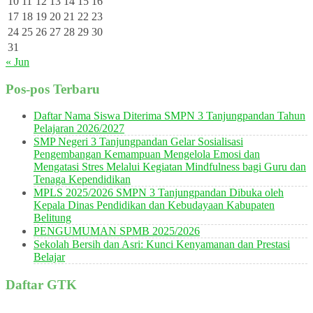
10
11
12
13
14
15
16
17
18
19
20
21
22
23
24
25
26
27
28
29
30
31
« Jun
Pos-pos Terbaru
Daftar Nama Siswa Diterima SMPN 3 Tanjungpandan Tahun
Pelajaran 2026/2027
SMP Negeri 3 Tanjungpandan Gelar Sosialisasi
Pengembangan Kemampuan Mengelola Emosi dan
Mengatasi Stres Melalui Kegiatan Mindfulness bagi Guru dan
Tenaga Kependidikan
MPLS 2025/2026 SMPN 3 Tanjungpandan Dibuka oleh
Kepala Dinas Pendidikan dan Kebudayaan Kabupaten
Belitung
PENGUMUMAN SPMB 2025/2026
Sekolah Bersih dan Asri: Kunci Kenyamanan dan Prestasi
Belajar
Daftar GTK