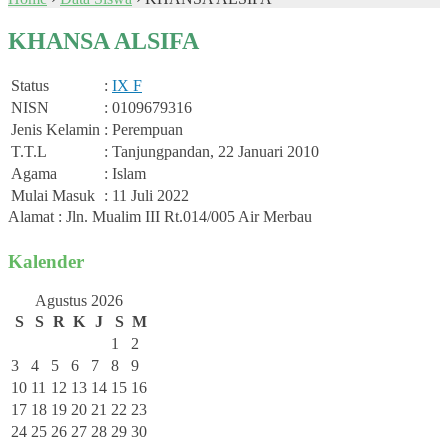
KHANSA ALSIFA
Status
:
IX F
NISN
: 0109679316
Jenis Kelamin
: Perempuan
T.T.L
: Tanjungpandan, 22 Januari 2010
Agama
: Islam
Mulai Masuk
: 11 Juli 2022
Alamat : Jln. Mualim III Rt.014/005 Air Merbau
Kalender
Agustus 2026
S
S
R
K
J
S
M
1
2
3
4
5
6
7
8
9
10
11
12
13
14
15
16
17
18
19
20
21
22
23
24
25
26
27
28
29
30