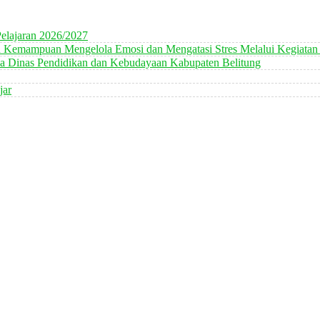
elajaran 2026/2027
n Kemampuan Mengelola Emosi dan Mengatasi Stres Melalui Kegiatan
 Dinas Pendidikan dan Kebudayaan Kabupaten Belitung
jar