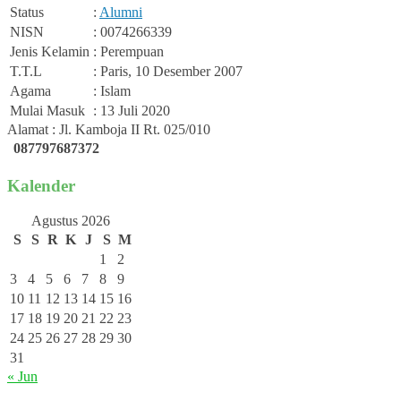
Status
:
Alumni
NISN
: 0074266339
Jenis Kelamin
: Perempuan
T.T.L
: Paris, 10 Desember 2007
Agama
: Islam
Mulai Masuk
: 13 Juli 2020
Alamat : Jl. Kamboja II Rt. 025/010
087797687372
Kalender
Agustus 2026
S
S
R
K
J
S
M
1
2
3
4
5
6
7
8
9
10
11
12
13
14
15
16
17
18
19
20
21
22
23
24
25
26
27
28
29
30
31
« Jun