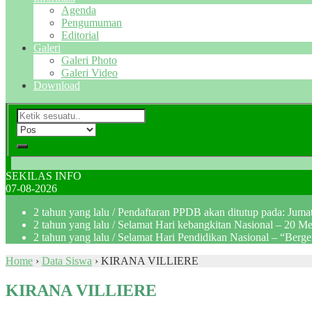
Agenda
Pengumuman
Editorial
Galeri
Galeri Photo
Galeri Video
Download
SEKILAS INFO
07-08-2026
2 tahun yang lalu
/ Pendaftaran PPDB akan ditutup pada: Jum
2 tahun yang lalu
/ Selamat Hari kebangkitan Nasional – 20 M
2 tahun yang lalu
/ Selamat Hari Pendidikan Nasional – “Berg
Home
›
Data Siswa
›
KIRANA VILLIERE
KIRANA VILLIERE