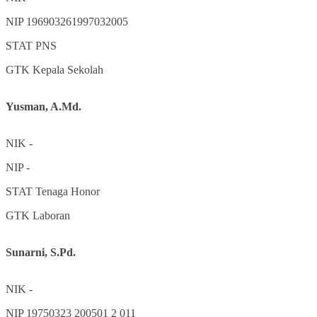
NIP
196903261997032005
STAT
PNS
GTK
Kepala Sekolah
Yusman, A.Md.
NIK
-
NIP
-
STAT
Tenaga Honor
GTK
Laboran
Sunarni, S.Pd.
NIK
-
NIP
19750323 200501 2 011