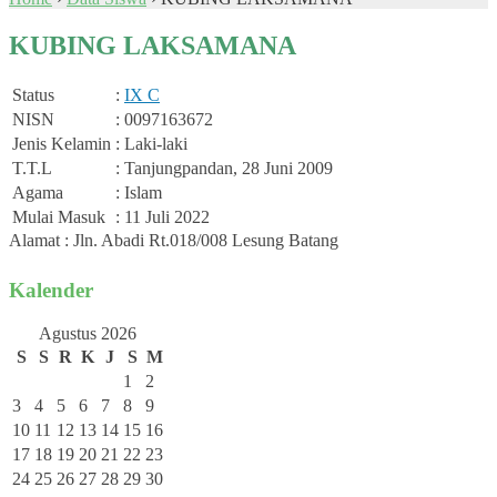
KUBING LAKSAMANA
Status
:
IX C
NISN
: 0097163672
Jenis Kelamin
: Laki-laki
T.T.L
: Tanjungpandan, 28 Juni 2009
Agama
: Islam
Mulai Masuk
: 11 Juli 2022
Alamat : Jln. Abadi Rt.018/008 Lesung Batang
Kalender
Agustus 2026
S
S
R
K
J
S
M
1
2
3
4
5
6
7
8
9
10
11
12
13
14
15
16
17
18
19
20
21
22
23
24
25
26
27
28
29
30