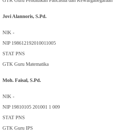
GTK
Guru Pendidikan Pancasila dan Kewarganegaraan
Jovi Alannoris, S.Pd.
NIK
-
NIP
198612192010011005
STAT
PNS
GTK
Guru Matematika
Moh. Faisal, S.Pd.
NIK
-
NIP
19810105 201001 1 009
STAT
PNS
GTK
Guru IPS