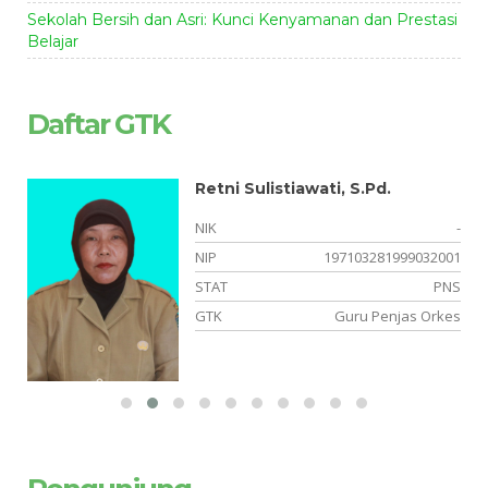
Sekolah Bersih dan Asri: Kunci Kenyamanan dan Prestasi
Belajar
Daftar GTK
Retni Sulistiawati, S.Pd.
-
NIK
-
05
NIP
197103281999032001
NS
STAT
PNS
ka
GTK
Guru Penjas Orkes