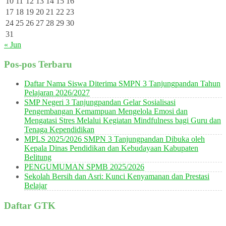
10
11
12
13
14
15
16
17
18
19
20
21
22
23
24
25
26
27
28
29
30
31
« Jun
Pos-pos Terbaru
Daftar Nama Siswa Diterima SMPN 3 Tanjungpandan Tahun
Pelajaran 2026/2027
SMP Negeri 3 Tanjungpandan Gelar Sosialisasi
Pengembangan Kemampuan Mengelola Emosi dan
Mengatasi Stres Melalui Kegiatan Mindfulness bagi Guru dan
Tenaga Kependidikan
MPLS 2025/2026 SMPN 3 Tanjungpandan Dibuka oleh
Kepala Dinas Pendidikan dan Kebudayaan Kabupaten
Belitung
PENGUMUMAN SPMB 2025/2026
Sekolah Bersih dan Asri: Kunci Kenyamanan dan Prestasi
Belajar
Daftar GTK