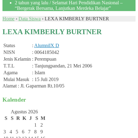
2 tahun yang lalu
/ Selamat Hari Pendidikan Nasional –
“Bergerak Bersama, Lanjutkan Merdeka Belajar”
Home
›
Data Siswa
›
LEXA KIMBERLY BURTNER
LEXA KIMBERLY BURTNER
Status
:
Alumni
IX D
NISN
: 0064185042
Jenis Kelamin
: Perempuan
T.T.L
: Tanjungpandan, 21 Mei 2006
Agama
: Islam
Mulai Masuk
: 15 Juli 2019
Alamat : Jl. Gaparman Rt.10/05
Kalender
Agustus 2026
S
S
R
K
J
S
M
1
2
3
4
5
6
7
8
9