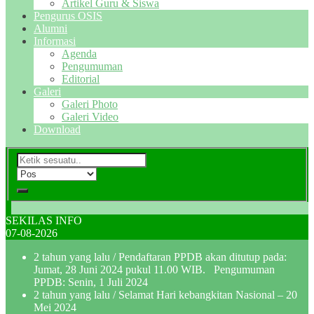
Artikel Guru & Siswa
Pengurus OSIS
Alumni
Informasi
Agenda
Pengumuman
Editorial
Galeri
Galeri Photo
Galeri Video
Download
SEKILAS INFO
07-08-2026
2 tahun yang lalu
/ Pendaftaran PPDB akan ditutup pada:
Jumat, 28 Juni 2024 pukul 11.00 WIB. Pengumuman
PPDB: Senin, 1 Juli 2024
2 tahun yang lalu
/ Selamat Hari kebangkitan Nasional – 20
Mei 2024