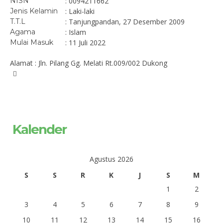
NISN
: 0094211662
Jenis Kelamin
: Laki-laki
T.T.L
: Tanjungpandan, 27 Desember 2009
Agama
: Islam
Mulai Masuk
: 11 Juli 2022
Alamat : Jln. Pilang Gg. Melati Rt.009/002 Dukong
Kalender
Agustus 2026
S
S
R
K
J
S
M
1
2
3
4
5
6
7
8
9
10
11
12
13
14
15
16