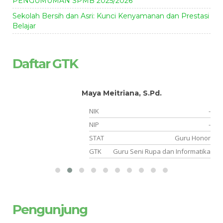
PENGUMUMAN SPMB 2025/2026
Sekolah Bersih dan Asri: Kunci Kenyamanan dan Prestasi
Belajar
Daftar GTK
Maya Meitriana, S.Pd.
-
NIK
-
-
NIP
-
or
STAT
Guru Honor
an
GTK
Guru Seni Rupa dan Informatika
Pengunjung