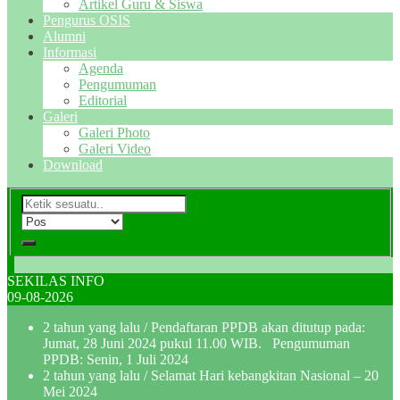
Artikel Guru & Siswa
Pengurus OSIS
Alumni
Informasi
Agenda
Pengumuman
Editorial
Galeri
Galeri Photo
Galeri Video
Download
SEKILAS INFO
09-08-2026
2 tahun yang lalu
/ Pendaftaran PPDB akan ditutup pada:
Jumat, 28 Juni 2024 pukul 11.00 WIB. Pengumuman
PPDB: Senin, 1 Juli 2024
2 tahun yang lalu
/ Selamat Hari kebangkitan Nasional – 20
Mei 2024