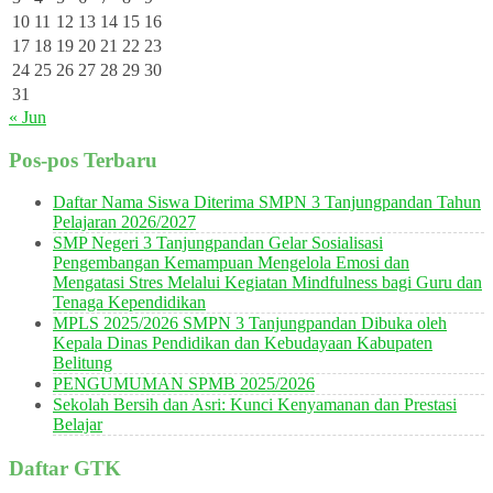
10
11
12
13
14
15
16
17
18
19
20
21
22
23
24
25
26
27
28
29
30
31
« Jun
Pos-pos Terbaru
Daftar Nama Siswa Diterima SMPN 3 Tanjungpandan Tahun
Pelajaran 2026/2027
SMP Negeri 3 Tanjungpandan Gelar Sosialisasi
Pengembangan Kemampuan Mengelola Emosi dan
Mengatasi Stres Melalui Kegiatan Mindfulness bagi Guru dan
Tenaga Kependidikan
MPLS 2025/2026 SMPN 3 Tanjungpandan Dibuka oleh
Kepala Dinas Pendidikan dan Kebudayaan Kabupaten
Belitung
PENGUMUMAN SPMB 2025/2026
Sekolah Bersih dan Asri: Kunci Kenyamanan dan Prestasi
Belajar
Daftar GTK