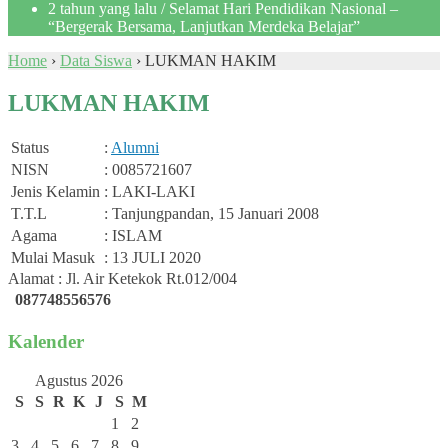
2 tahun yang lalu
/ Selamat Hari Pendidikan Nasional –
“Bergerak Bersama, Lanjutkan Merdeka Belajar”
Home
›
Data Siswa
›
LUKMAN HAKIM
LUKMAN HAKIM
Status
:
Alumni
NISN
: 0085721607
Jenis Kelamin
: LAKI-LAKI
T.T.L
: Tanjungpandan, 15 Januari 2008
Agama
: ISLAM
Mulai Masuk
: 13 JULI 2020
Alamat : Jl. Air Ketekok Rt.012/004
087748556576
Kalender
Agustus 2026
S
S
R
K
J
S
M
1
2
3
4
5
6
7
8
9