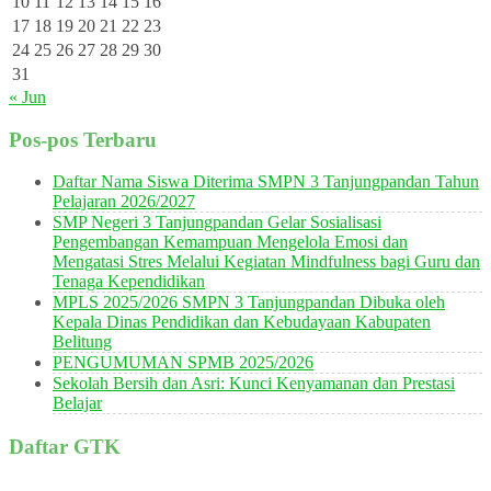
10
11
12
13
14
15
16
17
18
19
20
21
22
23
24
25
26
27
28
29
30
31
« Jun
Pos-pos Terbaru
Daftar Nama Siswa Diterima SMPN 3 Tanjungpandan Tahun
Pelajaran 2026/2027
SMP Negeri 3 Tanjungpandan Gelar Sosialisasi
Pengembangan Kemampuan Mengelola Emosi dan
Mengatasi Stres Melalui Kegiatan Mindfulness bagi Guru dan
Tenaga Kependidikan
MPLS 2025/2026 SMPN 3 Tanjungpandan Dibuka oleh
Kepala Dinas Pendidikan dan Kebudayaan Kabupaten
Belitung
PENGUMUMAN SPMB 2025/2026
Sekolah Bersih dan Asri: Kunci Kenyamanan dan Prestasi
Belajar
Daftar GTK