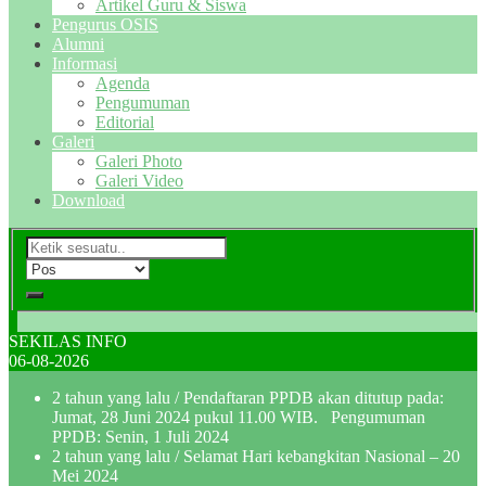
Artikel Guru & Siswa
Pengurus OSIS
Alumni
Informasi
Agenda
Pengumuman
Editorial
Galeri
Galeri Photo
Galeri Video
Download
SEKILAS INFO
06-08-2026
2 tahun yang lalu
/ Pendaftaran PPDB akan ditutup pada:
Jumat, 28 Juni 2024 pukul 11.00 WIB. Pengumuman
PPDB: Senin, 1 Juli 2024
2 tahun yang lalu
/ Selamat Hari kebangkitan Nasional – 20
Mei 2024