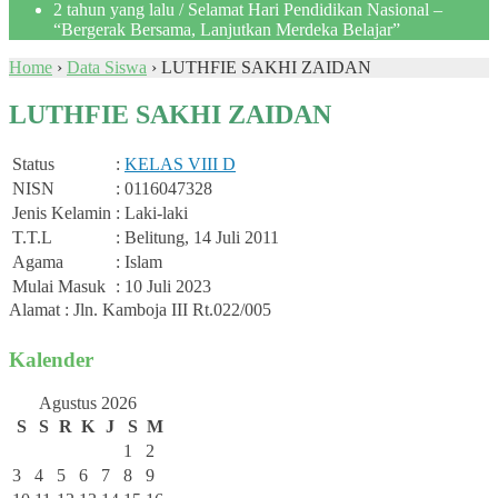
2 tahun yang lalu
/ Selamat Hari Pendidikan Nasional –
“Bergerak Bersama, Lanjutkan Merdeka Belajar”
Home
›
Data Siswa
›
LUTHFIE SAKHI ZAIDAN
LUTHFIE SAKHI ZAIDAN
Status
:
KELAS VIII D
NISN
: 0116047328
Jenis Kelamin
: Laki-laki
T.T.L
: Belitung, 14 Juli 2011
Agama
: Islam
Mulai Masuk
: 10 Juli 2023
Alamat : Jln. Kamboja III Rt.022/005
Kalender
Agustus 2026
S
S
R
K
J
S
M
1
2
3
4
5
6
7
8
9