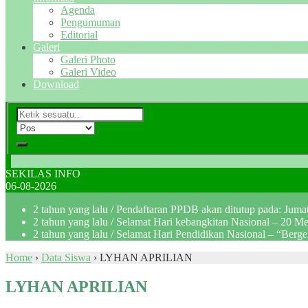
Agenda
Pengumuman
Editorial
Galeri
Galeri Photo
Galeri Video
Download
SEKILAS INFO
06-08-2026
2 tahun yang lalu
/ Pendaftaran PPDB akan ditutup pada: Jum
2 tahun yang lalu
/ Selamat Hari kebangkitan Nasional – 20 M
2 tahun yang lalu
/ Selamat Hari Pendidikan Nasional – “Berg
Home
›
Data Siswa
›
LYHAN APRILIAN
LYHAN APRILIAN