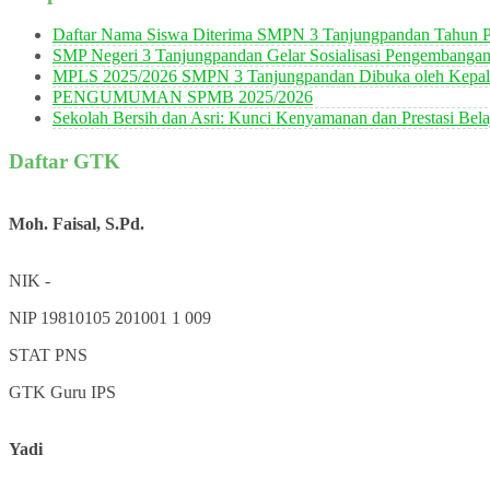
Daftar Nama Siswa Diterima SMPN 3 Tanjungpandan Tahun P
SMP Negeri 3 Tanjungpandan Gelar Sosialisasi Pengembanga
MPLS 2025/2026 SMPN 3 Tanjungpandan Dibuka oleh Kepala
PENGUMUMAN SPMB 2025/2026
Sekolah Bersih dan Asri: Kunci Kenyamanan dan Prestasi Bela
Daftar GTK
Moh. Faisal, S.Pd.
NIK
-
NIP
19810105 201001 1 009
STAT
PNS
GTK
Guru IPS
Yadi