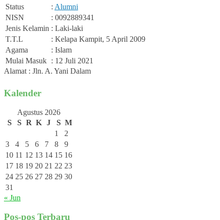
Status
:
Alumni
NISN
: 0092889341
Jenis Kelamin
: Laki-laki
T.T.L
: Kelapa Kampit, 5 April 2009
Agama
: Islam
Mulai Masuk
: 12 Juli 2021
Alamat : Jln. A. Yani Dalam
Kalender
Agustus 2026
S
S
R
K
J
S
M
1
2
3
4
5
6
7
8
9
10
11
12
13
14
15
16
17
18
19
20
21
22
23
24
25
26
27
28
29
30
31
« Jun
Pos-pos Terbaru