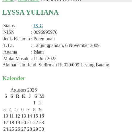
LYSSA YULIANA
Status
:
IX C
NISN
: 0096995976
Jenis Kelamin
: Perempuan
T.T.L
: Tanjungpandan, 6 November 2009
Agama
: Islam
Mulai Masuk
: 11 Juli 2022
Alamat : Jln. Jend. Sudirman Rt.020/009 Lesung Batang
Kalender
Agustus 2026
S
S
R
K
J
S
M
1
2
3
4
5
6
7
8
9
10
11
12
13
14
15
16
17
18
19
20
21
22
23
24
25
26
27
28
29
30