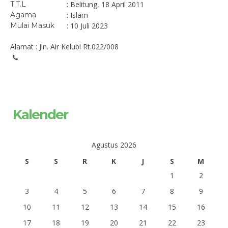
T.T.L
: Belitung, 18 April 2011
Agama
: Islam
Mulai Masuk
: 10 Juli 2023
Alamat : Jln. Air Kelubi Rt.022/008
Kalender
Agustus 2026
S
S
R
K
J
S
M
1
2
3
4
5
6
7
8
9
10
11
12
13
14
15
16
17
18
19
20
21
22
23