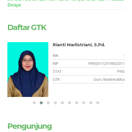
Belajar
Daftar GTK
Rianti Marlistriani, S.Pd.
-
NIK
-
-
NIP
199303112019032011
NS
STAT
PNS
ia
GTK
Guru Matematika
Pengunjung