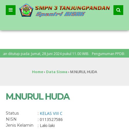
ditutup pada: Jumat, 28 Juni 2024 pukul 11.00 WIB. Pengumuman PPDB: Senin, 1
n Nasional – “Bergerak Bersama, Lanjutkan Merdeka Belajar”
Home
›
Data Siswa
›
M.NURUL HUDA
M.NURUL HUDA
Status
:
KELAS VIII C
NISN
: 0113527586
Jenis Kelamin
: Laki-laki