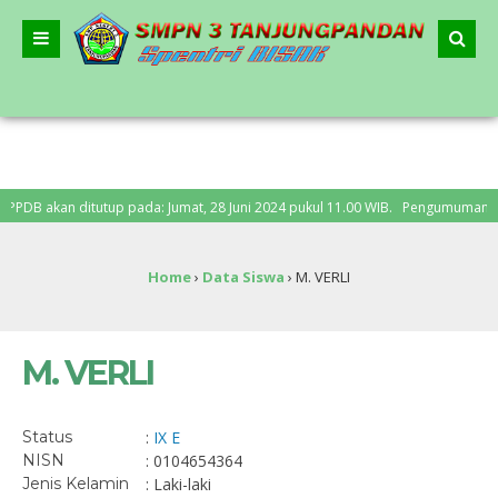
B akan ditutup pada: Jumat, 28 Juni 2024 pukul 11.00 WIB. Pengumuman PPDB: S
Home
›
Data Siswa
›
M. VERLI
M. VERLI
Status
:
IX E
NISN
: 0104654364
Jenis Kelamin
: Laki-laki