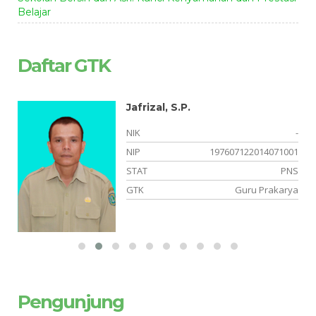
Belajar
Daftar GTK
Jafrizal, S.P.
-
NIK
-
13
NIP
197607122014071001
NS
STAT
PNS
PS
GTK
Guru Prakarya
Pengunjung