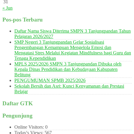
31
« Jun
Pos-pos Terbaru
Daftar Nama Siswa Diterima SMPN 3 Tanjungpandan Tahun
Pelajaran 2026/2027
SMP Negeri 3 Tanjungpandan Gelar Sosialisasi
Pengembangan Kemampuan Mengelola Emosi dan
Mengatasi Stres Melalui Kegiatan Mindfulness bagi Guru dan
Tenaga Kependidikan
MPLS 2025/2026 SMPN 3 Tanjungpandan Dibuka oleh
Kepala Dinas Pendidikan dan Kebudayaan Kabupaten
Belitung
PENGUMUMAN SPMB 2025/2026
Sekolah Bersih dan Asri: Kunci Kenyamanan dan Prestasi
Belajar
Daftar GTK
Pengunjung
Online Visitors:
0
Today's Views:
567