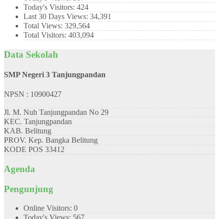
Today's Visitors:
424
Last 30 Days Views:
34,391
Total Views:
329,564
Total Visitors:
403,094
Data Sekolah
SMP Negeri 3 Tanjungpandan
NPSN : 10900427
Jl. M. Nuh Tanjungpandan No 29
KEC.
Tanjungpandan
KAB.
Belitung
PROV.
Kep. Bangka Belitung
KODE POS
33412
Agenda
Pengunjung
Online Visitors:
0
Today's Views:
567