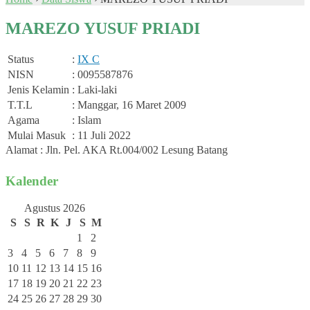
MAREZO YUSUF PRIADI
Status
:
IX C
NISN
: 0095587876
Jenis Kelamin
: Laki-laki
T.T.L
: Manggar, 16 Maret 2009
Agama
: Islam
Mulai Masuk
: 11 Juli 2022
Alamat : Jln. Pel. AKA Rt.004/002 Lesung Batang
Kalender
Agustus 2026
S
S
R
K
J
S
M
1
2
3
4
5
6
7
8
9
10
11
12
13
14
15
16
17
18
19
20
21
22
23
24
25
26
27
28
29
30