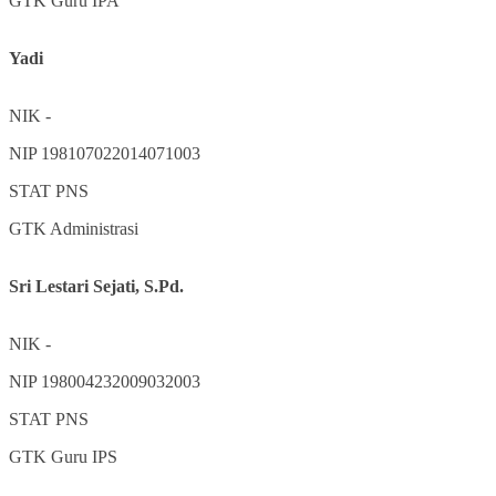
GTK
Guru IPA
Yadi
NIK
-
NIP
198107022014071003
STAT
PNS
GTK
Administrasi
Sri Lestari Sejati, S.Pd.
NIK
-
NIP
198004232009032003
STAT
PNS
GTK
Guru IPS