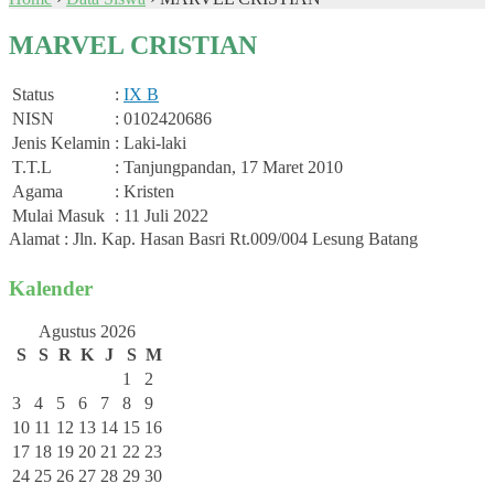
MARVEL CRISTIAN
Status
:
IX B
NISN
: 0102420686
Jenis Kelamin
: Laki-laki
T.T.L
: Tanjungpandan, 17 Maret 2010
Agama
: Kristen
Mulai Masuk
: 11 Juli 2022
Alamat : Jln. Kap. Hasan Basri Rt.009/004 Lesung Batang
Kalender
Agustus 2026
S
S
R
K
J
S
M
1
2
3
4
5
6
7
8
9
10
11
12
13
14
15
16
17
18
19
20
21
22
23
24
25
26
27
28
29
30