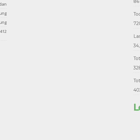
86
dan
tung
Tod
tung
72
412
La
34
To
32
Tot
40
L