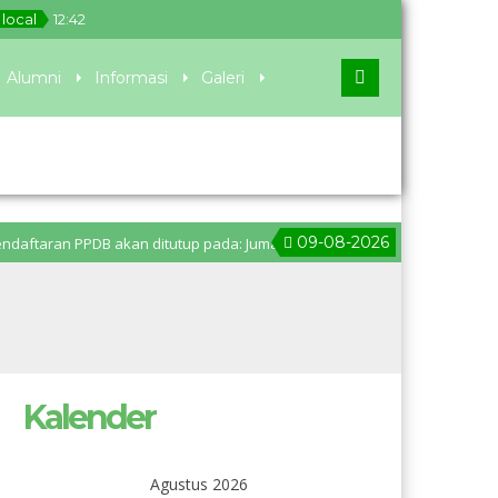
local
12
:
42
Alumni
Informasi
Galeri
09-08-2026
n PPDB akan ditutup pada: Jumat, 28 Juni 2024 pukul 11.00 WIB. Pengumum
Kalender
Agustus 2026