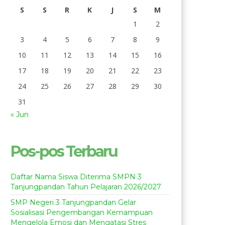
S
S
R
K
J
S
M
1
2
3
4
5
6
7
8
9
10
11
12
13
14
15
16
17
18
19
20
21
22
23
24
25
26
27
28
29
30
31
« Jun
Pos-pos Terbaru
Daftar Nama Siswa Diterima SMPN 3
Tanjungpandan Tahun Pelajaran 2026/2027
SMP Negeri 3 Tanjungpandan Gelar
Sosialisasi Pengembangan Kemampuan
Mengelola Emosi dan Mengatasi Stres