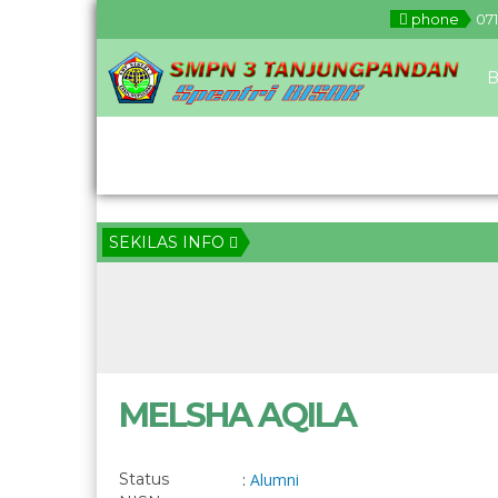
phone
071
B
Download
SEKILAS INFO
MELSHA AQILA
Status
:
Alumni