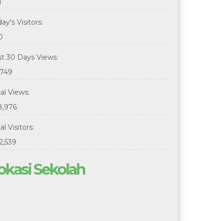
1
ay's Visitors:
0
st 30 Days Views:
,749
tal Views:
8,976
al Visitors:
2,539
okasi Sekolah