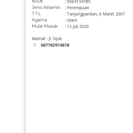
NISN
: 0064134785
Jenis Kelamin
: Perempuan
T.T.L
: Tanjungpandan, 6 Maret 2007
Agama
: Islam
Mulai Masuk
: 13 Juli 2020
Alamat : Jl. Sijuk
087763974878