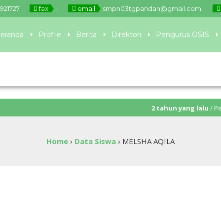
921727
fax
-
email
smpn03tgpandan@gmail.com
eranda
Profile
Berita
Direktori
Pengurus OSIS
2 tahun yang lalu
/ Pendaftara
Home
›
Data Siswa
›
MELSHA AQILA