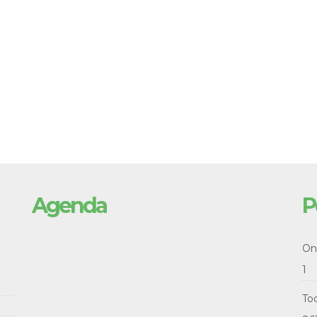
Agenda
P
Onl
1
To