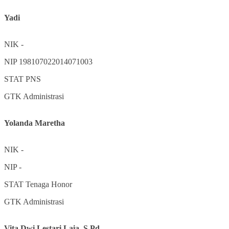
Yadi
NIK
-
NIP
198107022014071003
STAT
PNS
GTK
Administrasi
Yolanda Maretha
NIK
-
NIP
-
STAT
Tenaga Honor
GTK
Administrasi
Vita Dwi Lestari Laia, S.Pd.