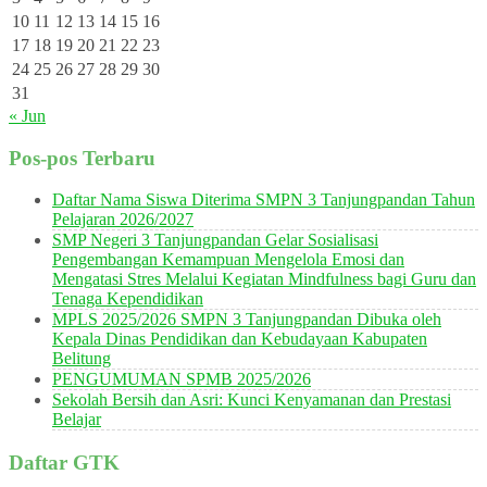
10
11
12
13
14
15
16
17
18
19
20
21
22
23
24
25
26
27
28
29
30
31
« Jun
Pos-pos Terbaru
Daftar Nama Siswa Diterima SMPN 3 Tanjungpandan Tahun
Pelajaran 2026/2027
SMP Negeri 3 Tanjungpandan Gelar Sosialisasi
Pengembangan Kemampuan Mengelola Emosi dan
Mengatasi Stres Melalui Kegiatan Mindfulness bagi Guru dan
Tenaga Kependidikan
MPLS 2025/2026 SMPN 3 Tanjungpandan Dibuka oleh
Kepala Dinas Pendidikan dan Kebudayaan Kabupaten
Belitung
PENGUMUMAN SPMB 2025/2026
Sekolah Bersih dan Asri: Kunci Kenyamanan dan Prestasi
Belajar
Daftar GTK