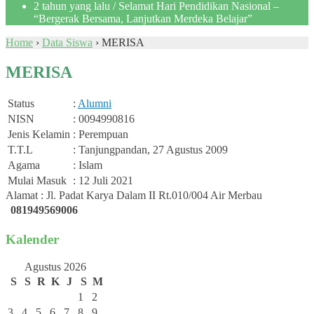
2 tahun yang lalu
/ Selamat Hari Pendidikan Nasional –
“Bergerak Bersama, Lanjutkan Merdeka Belajar”
Home
›
Data Siswa
›
MERISA
MERISA
Status
:
Alumni
NISN
: 0094990816
Jenis Kelamin
: Perempuan
T.T.L
: Tanjungpandan, 27 Agustus 2009
Agama
: Islam
Mulai Masuk
: 12 Juli 2021
Alamat : Jl. Padat Karya Dalam II Rt.010/004 Air Merbau
081949569006
Kalender
Agustus 2026
S
S
R
K
J
S
M
1
2
3
4
5
6
7
8
9