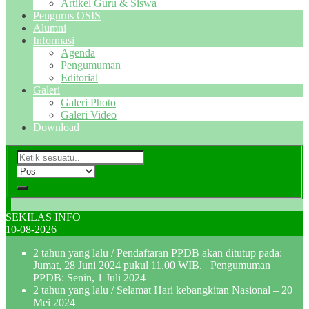
Artikel Guru & Siswa
Pengurus OSIS
Alumni
Informasi
Agenda
Pengumuman
Editorial
Galeri
Galeri Photo
Galeri Video
Download
SEKILAS INFO
10-08-2026
2 tahun yang lalu
/ Pendaftaran PPDB akan ditutup pada:
Jumat, 28 Juni 2024 pukul 11.00 WIB. Pengumuman
PPDB: Senin, 1 Juli 2024
2 tahun yang lalu
/ Selamat Hari kebangkitan Nasional – 20
Mei 2024