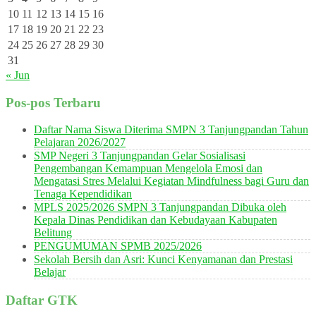
10
11
12
13
14
15
16
17
18
19
20
21
22
23
24
25
26
27
28
29
30
31
« Jun
Pos-pos Terbaru
Daftar Nama Siswa Diterima SMPN 3 Tanjungpandan Tahun
Pelajaran 2026/2027
SMP Negeri 3 Tanjungpandan Gelar Sosialisasi
Pengembangan Kemampuan Mengelola Emosi dan
Mengatasi Stres Melalui Kegiatan Mindfulness bagi Guru dan
Tenaga Kependidikan
MPLS 2025/2026 SMPN 3 Tanjungpandan Dibuka oleh
Kepala Dinas Pendidikan dan Kebudayaan Kabupaten
Belitung
PENGUMUMAN SPMB 2025/2026
Sekolah Bersih dan Asri: Kunci Kenyamanan dan Prestasi
Belajar
Daftar GTK