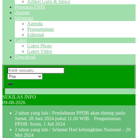
Artikel Guru & Siswa
Pengurus OSIS
Alumni
Informasi
Agenda
Pengumuman
Editorial
Galeri
Galeri Photo
Galeri Video
Download
SEKILAS INFO
09-08-2026
2 tahun yang lalu
/ Pendaftaran PPDB akan ditutup pada:
Jumat, 28 Juni 2024 pukul 11.00 WIB. Pengumuman
PPDB: Senin, 1 Juli 2024
2 tahun yang lalu
/ Selamat Hari kebangkitan Nasional – 20
Mei 2024