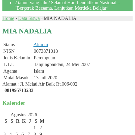
2 tahun yang lalu
/ Selamat Hari Pendidikan Nasional –
“Bergerak Bersama, Lanjutkan Merdeka Belajar”
Home
›
Data Siswa
›
MIA NADALIA
MIA NADALIA
Status
:
Alumni
NISN
: 0073871018
Jenis Kelamin
: Perempuan
T.T.L
: Tanjungpandan, 24 Mei 2007
Agama
: Islam
Mulai Masuk
: 13 Juli 2020
Alamat : Jl. Melati Air Baik Rt.006/002
081995713233
Kalender
Agustus 2026
S
S
R
K
J
S
M
1
2
3
4
5
6
7
8
9