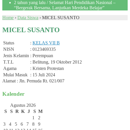
2 tahun yang lalu
/ Selamat Hari Pendidikan Nasional –
“Bergerak Bersama, Lanjutkan Merdeka Belajar”
Home
›
Data Siswa
›
MICEL SUSANTO
MICEL SUSANTO
Status
:
KELAS VII B
NISN
: 0123469335
Jenis Kelamin
: Perempuan
T.T.L
: Belitung, 19 Oktober 2012
Agama
: Kristen Protestan
Mulai Masuk
: 15 Juli 2024
Alamat : Jln. Pemuda Rt. 021/007
Kalender
Agustus 2026
S
S
R
K
J
S
M
1
2
3
4
5
6
7
8
9