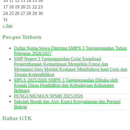
10
11
12
13
14
15
16
17
18
19
20
21
22
23
24
25
26
27
28
29
30
31
« Jun
Pos-pos Terbaru
Daftar Nama Siswa Diterima SMPN 3 Tanjungpandan Tahun
Pelajaran 2026/2027
SMP Negeri 3 Tanjungpandan Gelar Sosialisasi
Pengembangan Kemampuan Mengelola Emosi dan
Mengatasi Stres Melalui Kegiatan Mindfulness bagi Guru dan
Tenaga Kependidikan
MPLS 2025/2026 SMPN 3 Tanjungpandan Dibuka oleh
Kepala Dinas Pendidikan dan Kebudayaan Kabupaten
Belitung
PENGUMUMAN SPMB 2025/2026
Sekolah Bersih dan Asri: Kunci Kenyamanan dan Prestasi
Belajar
Daftar GTK