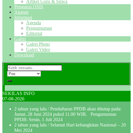
Artikel Guru & Siswa
Pengurus OSIS
Alumni
Informasi
Agenda
Pengumuman
Editorial
Galeri
Galeri Photo
Galeri Video
Download
SEKILAS INFO
07-08-2026
2 tahun yang lalu
/ Pendaftaran PPDB akan ditutup pada:
Jumat, 28 Juni 2024 pukul 11.00 WIB. Pengumuman
PPDB: Senin, 1 Juli 2024
2 tahun yang lalu
/ Selamat Hari kebangkitan Nasional – 20
Mei 2024