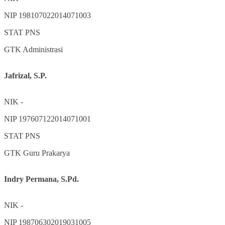
NIP
198107022014071003
STAT
PNS
GTK
Administrasi
Jafrizal, S.P.
NIK
-
NIP
197607122014071001
STAT
PNS
GTK
Guru Prakarya
Indry Permana, S.Pd.
NIK
-
NIP
198706302019031005