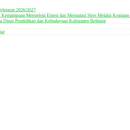
elajaran 2026/2027
n Kemampuan Mengelola Emosi dan Mengatasi Stres Melalui Kegiatan
 Dinas Pendidikan dan Kebudayaan Kabupaten Belitung
jar