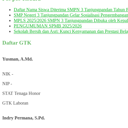
Daftar Nama Siswa Diterima SMPN 3 Tanjungpandan Tahun P
SMP Negeri 3 Tanjungpandan Gelar Sosialisasi Pengembanga
MPLS 2025/2026 SMPN 3 Tanjungpandan Dibuka oleh Kepala
PENGUMUMAN SPMB 2025/2026
Sekolah Bersih dan Asri: Kunci Kenyamanan dan Prestasi Bela
Daftar GTK
Yusman, A.Md.
NIK
-
NIP
-
STAT
Tenaga Honor
GTK
Laboran
Indry Permana, S.Pd.