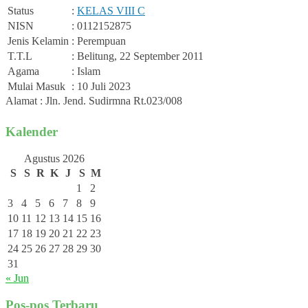
Status
:
KELAS VIII C
NISN
: 0112152875
Jenis Kelamin
: Perempuan
T.T.L
: Belitung, 22 September 2011
Agama
: Islam
Mulai Masuk
: 10 Juli 2023
Alamat : Jln. Jend. Sudirmna Rt.023/008
Kalender
Agustus 2026
S
S
R
K
J
S
M
1
2
3
4
5
6
7
8
9
10
11
12
13
14
15
16
17
18
19
20
21
22
23
24
25
26
27
28
29
30
31
« Jun
Pos-pos Terbaru