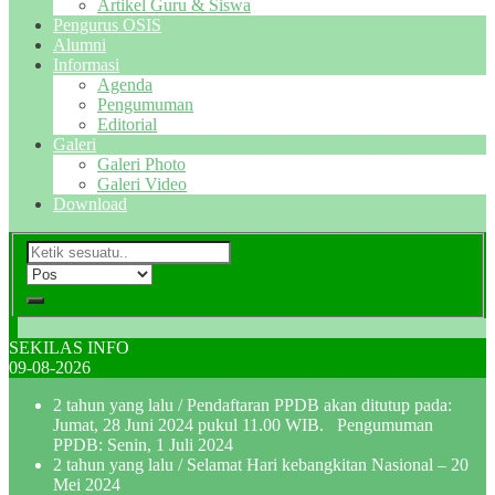
Artikel Guru & Siswa
Pengurus OSIS
Alumni
Informasi
Agenda
Pengumuman
Editorial
Galeri
Galeri Photo
Galeri Video
Download
SEKILAS INFO
09-08-2026
2 tahun yang lalu
/ Pendaftaran PPDB akan ditutup pada:
Jumat, 28 Juni 2024 pukul 11.00 WIB. Pengumuman
PPDB: Senin, 1 Juli 2024
2 tahun yang lalu
/ Selamat Hari kebangkitan Nasional – 20
Mei 2024