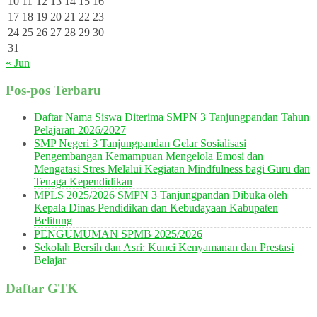
10
11
12
13
14
15
16
17
18
19
20
21
22
23
24
25
26
27
28
29
30
31
« Jun
Pos-pos Terbaru
Daftar Nama Siswa Diterima SMPN 3 Tanjungpandan Tahun
Pelajaran 2026/2027
SMP Negeri 3 Tanjungpandan Gelar Sosialisasi
Pengembangan Kemampuan Mengelola Emosi dan
Mengatasi Stres Melalui Kegiatan Mindfulness bagi Guru dan
Tenaga Kependidikan
MPLS 2025/2026 SMPN 3 Tanjungpandan Dibuka oleh
Kepala Dinas Pendidikan dan Kebudayaan Kabupaten
Belitung
PENGUMUMAN SPMB 2025/2026
Sekolah Bersih dan Asri: Kunci Kenyamanan dan Prestasi
Belajar
Daftar GTK