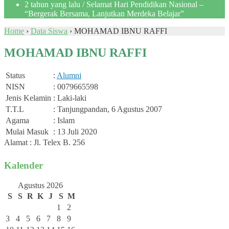
2 tahun yang lalu
/ Selamat Hari Pendidikan Nasional –
“Bergerak Bersama, Lanjutkan Merdeka Belajar”
Home
›
Data Siswa
›
MOHAMAD IBNU RAFFI
MOHAMAD IBNU RAFFI
Status
:
Alumni
NISN
: 0079665598
Jenis Kelamin
: Laki-laki
T.T.L
: Tanjungpandan, 6 Agustus 2007
Agama
: Islam
Mulai Masuk
: 13 Juli 2020
Alamat : Jl. Telex B. 256
Kalender
Agustus 2026
S
S
R
K
J
S
M
1
2
3
4
5
6
7
8
9