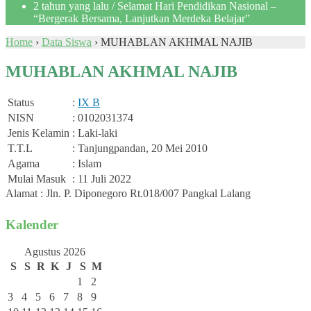
2 tahun yang lalu
/ Selamat Hari Pendidikan Nasional –
“Bergerak Bersama, Lanjutkan Merdeka Belajar”
Home
›
Data Siswa
›
MUHABLAN AKHMAL NAJIB
MUHABLAN AKHMAL NAJIB
Status
:
IX B
NISN
: 0102031374
Jenis Kelamin
: Laki-laki
T.T.L
: Tanjungpandan, 20 Mei 2010
Agama
: Islam
Mulai Masuk
: 11 Juli 2022
Alamat : Jln. P. Diponegoro Rt.018/007 Pangkal Lalang
Kalender
Agustus 2026
S
S
R
K
J
S
M
1
2
3
4
5
6
7
8
9