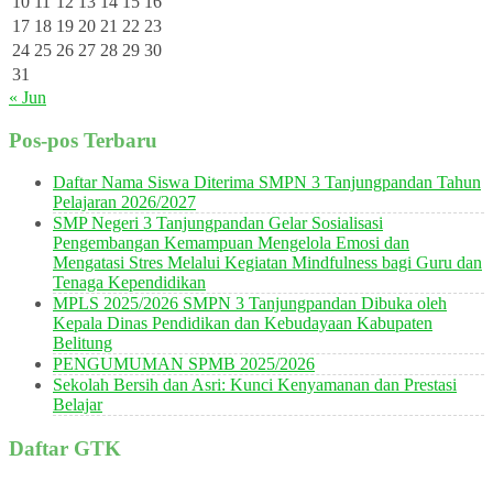
10
11
12
13
14
15
16
17
18
19
20
21
22
23
24
25
26
27
28
29
30
31
« Jun
Pos-pos Terbaru
Daftar Nama Siswa Diterima SMPN 3 Tanjungpandan Tahun
Pelajaran 2026/2027
SMP Negeri 3 Tanjungpandan Gelar Sosialisasi
Pengembangan Kemampuan Mengelola Emosi dan
Mengatasi Stres Melalui Kegiatan Mindfulness bagi Guru dan
Tenaga Kependidikan
MPLS 2025/2026 SMPN 3 Tanjungpandan Dibuka oleh
Kepala Dinas Pendidikan dan Kebudayaan Kabupaten
Belitung
PENGUMUMAN SPMB 2025/2026
Sekolah Bersih dan Asri: Kunci Kenyamanan dan Prestasi
Belajar
Daftar GTK