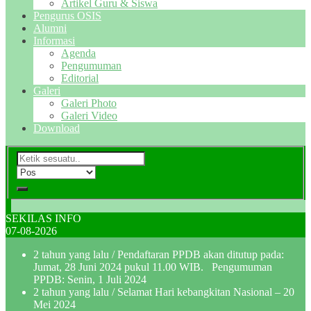
Artikel Guru & Siswa
Pengurus OSIS
Alumni
Informasi
Agenda
Pengumuman
Editorial
Galeri
Galeri Photo
Galeri Video
Download
SEKILAS INFO
07-08-2026
2 tahun yang lalu
/ Pendaftaran PPDB akan ditutup pada:
Jumat, 28 Juni 2024 pukul 11.00 WIB. Pengumuman
PPDB: Senin, 1 Juli 2024
2 tahun yang lalu
/ Selamat Hari kebangkitan Nasional – 20
Mei 2024