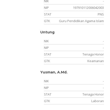
NIK
-
NIP
197910112006042003
STAT
PNS
GTK
Guru Pendidikan Agama Islam
Untung
NIK
-
NIP
-
STAT
Tenaga Honor
GTK
Keamanan
Yusman, A.Md.
NIK
-
NIP
-
STAT
Tenaga Honor
GTK
Laboran