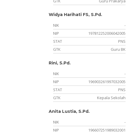
GTK
Guru Prakarya
Widya Harihati FS, S.Pd.
NIK
-
NIP
197812252006042005
STAT
PNS
GTK
Guru BK
Rini, S.Pd.
NIK
-
NIP
196903261997032005
STAT
PNS
GTK
Kepala Sekolah
Anita Lustia, S.Pd.
NIK
-
NIP
196607251989032001