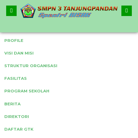
BERANDA
PROFILE
VISI DAN MISI
2
STRUKTUR ORGANISASI
Home
›
Data Siswa
›
MUHAMAD SAHEL
FASILITAS
PROGRAM SEKOLAH
MUHAMAD SAHEL
BERITA
DIREKTORI
Status
:
IX E
NISN
: 0093057983
DAFTAR GTK
Jenis Kelamin
: Laki-laki