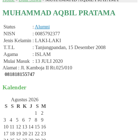
MUHAMMAD AQBIL PRATAMA
Status
:
Alumni
NISN
: 0085792377
Jenis Kelamin
: LAKI-LAKI
T.T.L
: Tanjungpandan, 15 Desember 2008
Agama
: ISLAM
Mulai Masuk
: 13 JULI 2020
Alamat : Jl. Kamboja II Rt.025/010
081818155747
Kalender
Agustus 2026
S
S
R
K
J
S
M
1
2
3
4
5
6
7
8
9
10
11
12
13
14
15
16
17
18
19
20
21
22
23