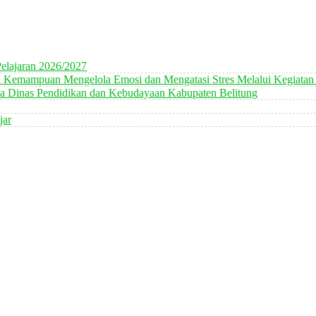
elajaran 2026/2027
n Kemampuan Mengelola Emosi dan Mengatasi Stres Melalui Kegiatan
 Dinas Pendidikan dan Kebudayaan Kabupaten Belitung
jar