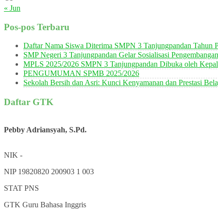
« Jun
Pos-pos Terbaru
Daftar Nama Siswa Diterima SMPN 3 Tanjungpandan Tahun P
SMP Negeri 3 Tanjungpandan Gelar Sosialisasi Pengembanga
MPLS 2025/2026 SMPN 3 Tanjungpandan Dibuka oleh Kepala
PENGUMUMAN SPMB 2025/2026
Sekolah Bersih dan Asri: Kunci Kenyamanan dan Prestasi Bela
Daftar GTK
Pebby Adriansyah, S.Pd.
NIK
-
NIP
19820820 200903 1 003
STAT
PNS
GTK
Guru Bahasa Inggris