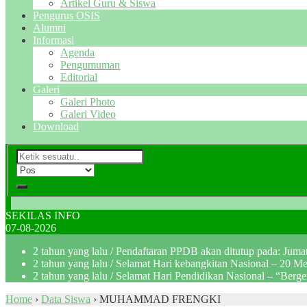
Artikel Guru & Siswa
Pengurus OSIS
Alumni
Informasi
Agenda
Pengumuman
Editorial
Galeri
Galeri Photo
Galeri Video
Download
SEKILAS INFO
07-08-2026
2 tahun yang lalu
/ Pendaftaran PPDB akan ditutup pada: Jum
2 tahun yang lalu
/ Selamat Hari kebangkitan Nasional – 20 M
2 tahun yang lalu
/ Selamat Hari Pendidikan Nasional – “Berg
Home
›
Data Siswa
›
MUHAMMAD FRENGKI