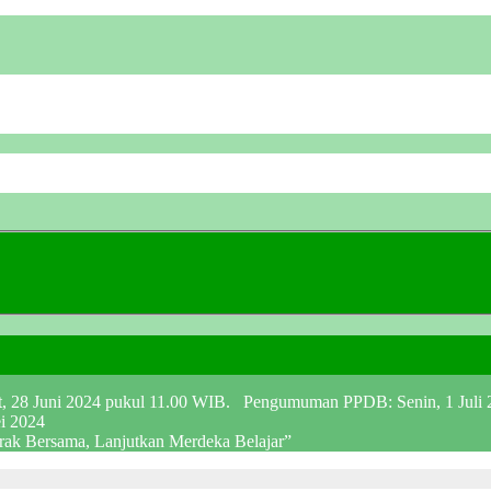
at, 28 Juni 2024 pukul 11.00 WIB. Pengumuman PPDB: Senin, 1 Juli
ei 2024
erak Bersama, Lanjutkan Merdeka Belajar”