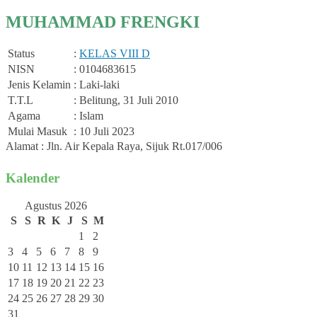
MUHAMMAD FRENGKI
Status
:
KELAS VIII D
NISN
: 0104683615
Jenis Kelamin
: Laki-laki
T.T.L
: Belitung, 31 Juli 2010
Agama
: Islam
Mulai Masuk
: 10 Juli 2023
Alamat : Jln. Air Kepala Raya, Sijuk Rt.017/006
Kalender
Agustus 2026
S
S
R
K
J
S
M
1
2
3
4
5
6
7
8
9
10
11
12
13
14
15
16
17
18
19
20
21
22
23
24
25
26
27
28
29
30
31