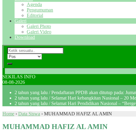
Agenda
Pengumuman
Editorial
Galeri
Galeri Photo
Galeri Video
Download
SEKILAS INFO
08-08-2026
2 tahun yang lalu
/ Pendaftaran PPDB akan ditutup pada: Jum
2 tahun yang lalu
/ Selamat Hari kebangkitan Nasional – 20 M
2 tahun yang lalu
/ Selamat Hari Pendidikan Nasional – “Berg
Home
›
Data Siswa
›
MUHAMMAD HAFIZ AL AMIN
MUHAMMAD HAFIZ AL AMIN