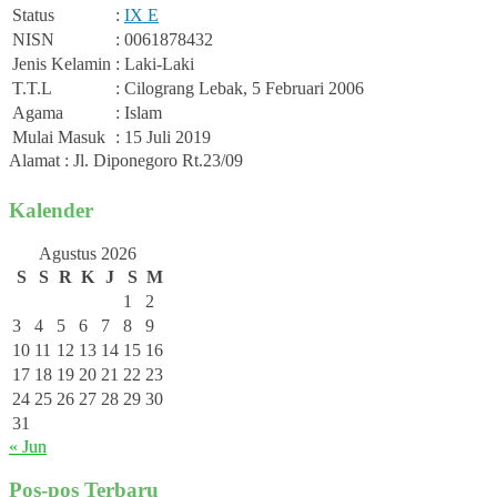
Status
:
IX E
NISN
: 0061878432
Jenis Kelamin
: Laki-Laki
T.T.L
: Cilograng Lebak, 5 Februari 2006
Agama
: Islam
Mulai Masuk
: 15 Juli 2019
Alamat : Jl. Diponegoro Rt.23/09
Kalender
Agustus 2026
S
S
R
K
J
S
M
1
2
3
4
5
6
7
8
9
10
11
12
13
14
15
16
17
18
19
20
21
22
23
24
25
26
27
28
29
30
31
« Jun
Pos-pos Terbaru