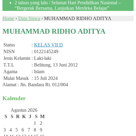
2 tahun yang lalu
/ Selamat Hari Pendidikan Nasional –
“Bergerak Bersama, Lanjutkan Merdeka Belajar”
Home
›
Data Siswa
›
MUHAMMAD RIDHO ADITYA
MUHAMMAD RIDHO ADITYA
Status
:
KELAS VII D
NISN
: 0122145249
Jenis Kelamin
: Laki-laki
T.T.L
: Belitung, 13 Juni 2012
Agama
: Islam
Mulai Masuk
: 15 Juli 2024
Alamat : Jln. Bandara Rt. 012/004
Kalender
Agustus 2026
S
S
R
K
J
S
M
1
2
3
4
5
6
7
8
9