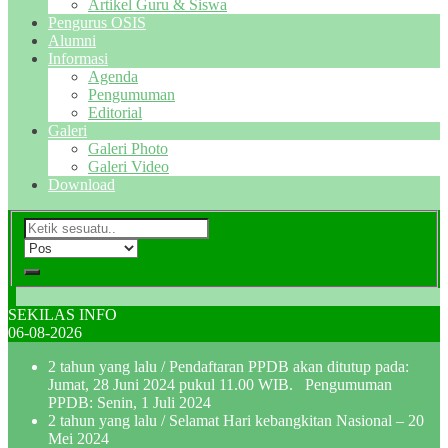
Artikel Guru & Siswa
Pengurus OSIS
Alumni
Informasi
Agenda
Pengumuman
Editorial
Galeri
Galeri Photo
Galeri Video
Download
SEKILAS INFO
06-08-2026
2 tahun yang lalu
/ Pendaftaran PPDB akan ditutup pada:
Jumat, 28 Juni 2024 pukul 11.00 WIB. Pengumuman
PPDB: Senin, 1 Juli 2024
2 tahun yang lalu
/ Selamat Hari kebangkitan Nasional – 20
Mei 2024