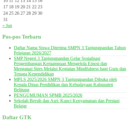
10
11
12
13
14
15
16
17
18
19
20
21
22
23
24
25
26
27
28
29
30
31
« Jun
Pos-pos Terbaru
Daftar Nama Siswa Diterima SMPN 3 Tanjungpandan Tahun
Pelajaran 2026/2027
SMP Negeri 3 Tanjungpandan Gelar Sosialisasi
Pengembangan Kemampuan Mengelola Emosi dan
Mengatasi Stres Melalui Kegiatan Mindfulness bagi Guru dan
Tenaga Kependidikan
MPLS 2025/2026 SMPN 3 Tanjungpandan Dibuka oleh
Kepala Dinas Pendidikan dan Kebudayaan Kabupaten
Belitung
PENGUMUMAN SPMB 2025/2026
Sekolah Bersih dan Asri: Kunci Kenyamanan dan Prestasi
Belajar
Daftar GTK