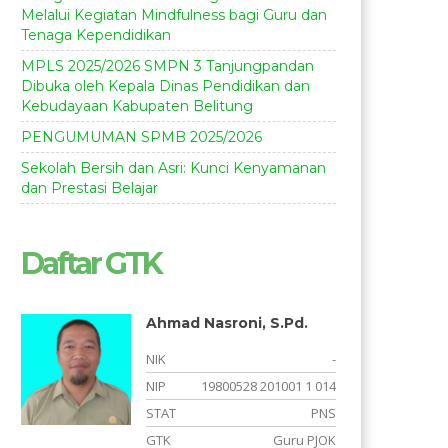
Melalui Kegiatan Mindfulness bagi Guru dan
Tenaga Kependidikan
MPLS 2025/2026 SMPN 3 Tanjungpandan
Dibuka oleh Kepala Dinas Pendidikan dan
Kebudayaan Kabupaten Belitung
PENGUMUMAN SPMB 2025/2026
Sekolah Bersih dan Asri: Kunci Kenyamanan
dan Prestasi Belajar
Daftar GTK
Ahmad Nasroni, S.Pd.
-
NIK
-
3
NIP
19800528 201001 1 014
S
STAT
PNS
GTK
Guru PJOK