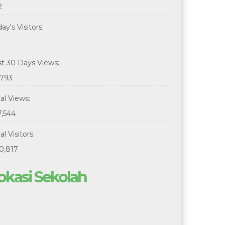
2
ay's Visitors:
st 30 Days Views:
,793
tal Views:
7,544
al Visitors:
0,817
okasi Sekolah