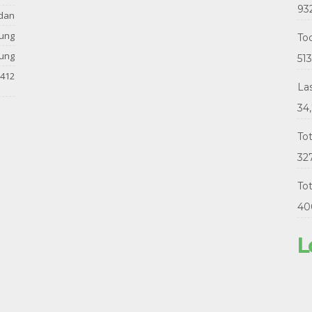
93
dan
tung
Tod
tung
513
412
La
34
To
32
Tot
40
L