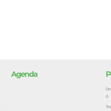
Agenda
P
Onl
0
To