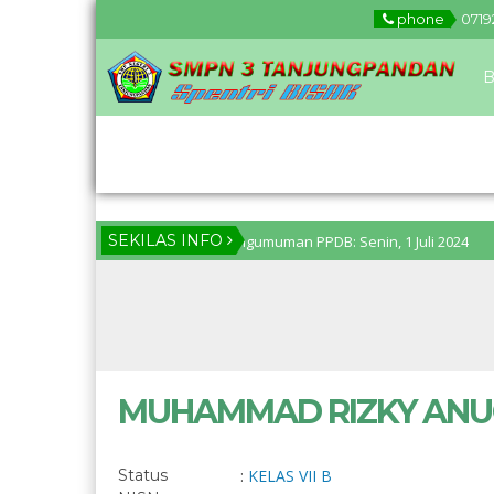
phone
0719
B
Download
SEKILAS INFO
i 2024 pukul 11.00 WIB. Pengumuman PPDB: Senin, 1 Juli 2024
2 t
MUHAMMAD RIZKY AN
Status
:
KELAS VII B