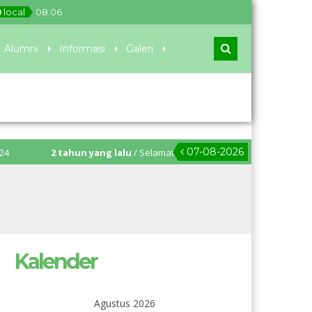
local
08
:
06
Alumni
Informasi
Galeri
07-08-2026
2 tahun yang lalu
/ Selamat Hari Pendidikan Nasional – “Bergerak Be
Kalender
Agustus 2026