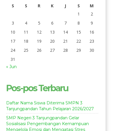
S
S
R
K
J
S
M
1
2
3
4
5
6
7
8
9
10
11
12
13
14
15
16
17
18
19
20
21
22
23
24
25
26
27
28
29
30
31
« Jun
Pos-pos Terbaru
Daftar Nama Siswa Diterima SMPN 3
Tanjungpandan Tahun Pelajaran 2026/2027
SMP Negeri 3 Tanjungpandan Gelar
Sosialisasi Pengembangan Kemampuan
Mengelola Emosi dan Mengatasi Stres