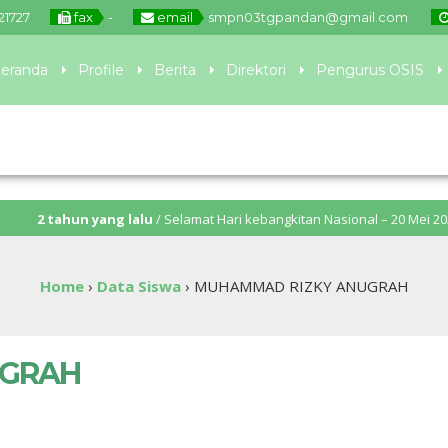
21727
fax
-
email
smpn03tgpandan@gmail.com
eranda
Profile
Berita
Direktori
Pengurus OSIS
ahun yang lalu
/ Selamat Hari kebangkitan Nasional – 20 Mei 2024
Home
›
Data Siswa
›
MUHAMMAD RIZKY ANUGRAH
UGRAH