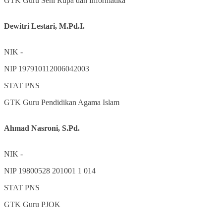
GTK
Guru Seni Rupa dan Informatika
Dewitri Lestari, M.Pd.I.
NIK
-
NIP
197910112006042003
STAT
PNS
GTK
Guru Pendidikan Agama Islam
Ahmad Nasroni, S.Pd.
NIK
-
NIP
19800528 201001 1 014
STAT
PNS
GTK
Guru PJOK