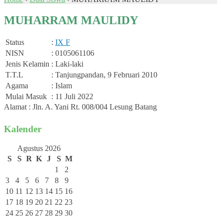
MUHARRAM MAULIDY
Status
:
IX F
NISN
: 0105061106
Jenis Kelamin
: Laki-laki
T.T.L
: Tanjungpandan, 9 Februari 2010
Agama
: Islam
Mulai Masuk
: 11 Juli 2022
Alamat : Jln. A. Yani Rt. 008/004 Lesung Batang
Kalender
Agustus 2026
S
S
R
K
J
S
M
1
2
3
4
5
6
7
8
9
10
11
12
13
14
15
16
17
18
19
20
21
22
23
24
25
26
27
28
29
30